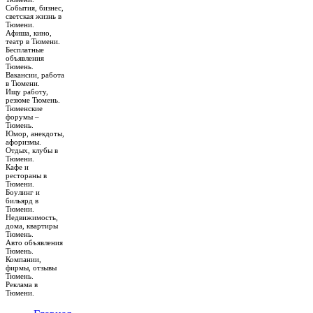
События, бизнес,
светская жизнь в
Тюмени.
Афиша, кино,
театр в Тюмени.
Бесплатные
объявления
Тюмень.
Вакансии, работа
в Тюмени.
Ищу работу,
резюме Тюмень.
Тюменские
форумы –
Тюмень.
Юмор, анекдоты,
афоризмы.
Отдых, клубы в
Тюмени.
Кафе и
рестораны в
Тюмени.
Боулинг и
бильярд в
Тюмени.
Недвижимость,
дома, квартиры
Тюмень.
Авто объявления
Тюмень.
Компании,
фирмы, отзывы
Тюмень.
Реклама в
Тюмени.