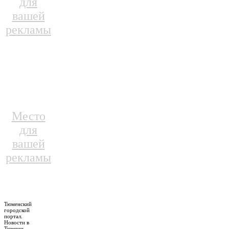
для
вашей
рекламы
Место
для
вашей
рекламы
Тюменский
городской
портал.
Новости в
Тюмени.