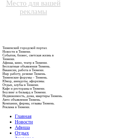
Место для вашей
рекламы
Тюменский городской портал.
Новости в Тюмени.
События, бизнес, светская жизнь в
Тюмени.
Афиша, кино, театр в Тюмени.
Бесплатные объявления Тюмень.
Вакансии, работа в Тюмени.
Ищу работу, резюме Тюмень.
Тюменские форумы – Тюмень.
Юмор, анекдоты, афоризмы.
Отдых, клубы в Тюмени.
Кафе и рестораны в Тюмени.
Боулинг и бильярд в Тюмени.
Недвижимость, дома, квартиры Тюмень.
Авто объявления Тюмень.
Компании, фирмы, отзывы Тюмень.
Реклама в Тюмени.
Главная
Новости
Афиша
Отдых