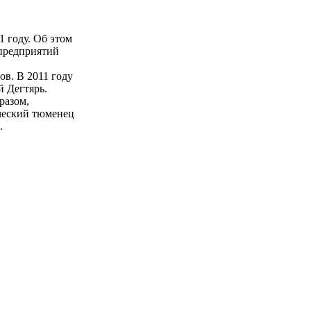
1 году. Об этом
 предприятий
ов. В 2011 году
й Дегтярь.
разом,
ический тюменец
.