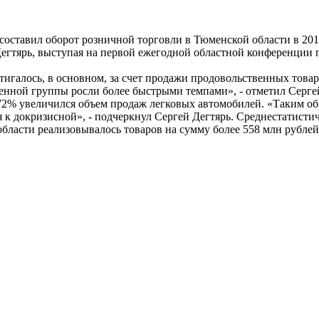
составил оборот розничной торговли в Тюменской области в 201
Дегтярь, выступая на первой ежегодной областной конференции
тигалось, в основном, за счет продажи продовольственных товар
енной группы росли более быстрыми темпами», - отметил Серге
а 72% увеличился объем продаж легковых автомобилей. «Таким об
я к докризисной», - подчеркнул Сергей Дегтярь. Среднестатист
 области реализовывалось товаров на сумму более 558 млн рублей