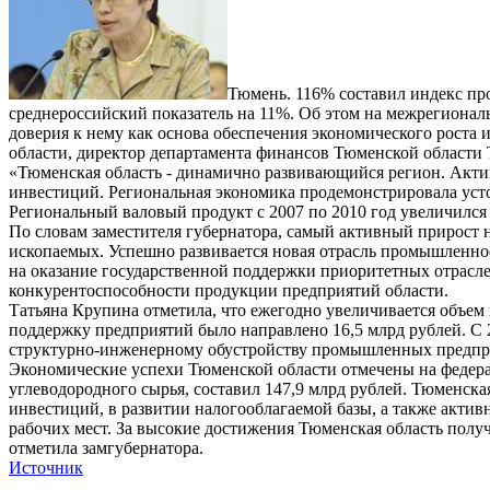
Тюмень. 116% составил индекс пр
среднероссийский показатель на 11%. Об этом на межрегионал
доверия к нему как основа обеспечения экономического роста
области, директор департамента финансов Тюменской области 
«Тюменская область - динамично развивающийся регион. Акти
инвестиций. Региональная экономика продемонстрировала уст
Региональный валовый продукт с 2007 по 2010 год увеличился п
По словам заместителя губернатора, самый активный прирост 
ископаемых. Успешно развивается новая отрасль промышленнос
на оказание государственной поддержки приоритетных отрасл
конкурентоспособности продукции предприятий области.
Татьяна Крупина отметила, что ежегодно увеличивается объем 
поддержку предприятий было направлено 16,5 млрд рублей. С 
структурно-инженерному обустройству промышленных предприят
Экономические успехи Тюменской области отмечены на федераль
углеводородного сырья, составил 147,9 млрд рублей. Тюменск
инвестиций, в развитии налогооблагаемой базы, а также акт
рабочих мест. За высокие достижения Тюменская область получ
отметила замгубернатора.
Источник