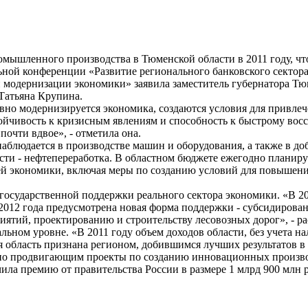
омышленного производства в Тюменской области в 2011 году, ч
ьной конференции «Развитие регионального банковского сектор
 и модернизации экономики» заявила заместитель губернатора Т
Татьяна Крупина.
вно модернизируется экономика, создаются условия для привле
ойчивость к кризисным явлениям и способность к быстрому вос
очти вдвое», - отметила она.
наблюдается в производстве машин и оборудования, а также в д
ти - нефтепереработка. В областном бюджете ежегодно планиру
ей экономики, включая меры по созданию условий для повышен
государственной поддержки реального сектора экономики. «В 20
2012 года предусмотрена новая форма поддержки - субсидирован
ий, проектированию и строительству лесовозных дорог», - рас
ном уровне. «В 2011 году объем доходов области, без учета на
ая область признана регионом, добившимся лучших результатов 
ивно продвигающим проекты по созданию инновационных произв
ила премию от правительства России в размере 1 млрд 900 млн р