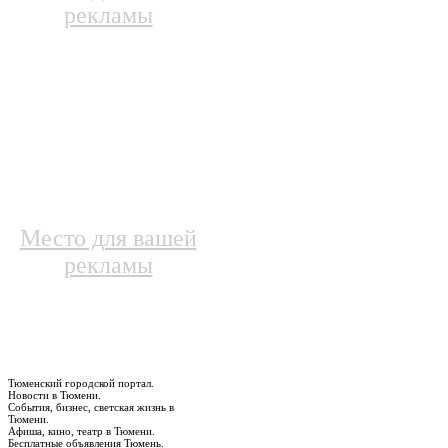
рекламы
Место для вашей
рекламы
Тюменский городской портал.
Новости в Тюмени.
События, бизнес, светская жизнь в
Тюмени.
Афиша, кино, театр в Тюмени.
Бесплатные объявления Тюмень.