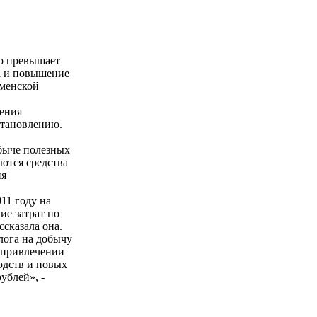
то превышает
а и повышение
юменской
чения
становлению.
обыче полезных
ются средства
ия
11 году на
ие затрат по
сказала она.
лога на добычу
в привлечении
одств и новых
ублей», -