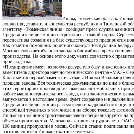
Ишим, Тюменская область. Ишимск
вошли представители консульства республики в Тюменской об
агентству «Тюменская линия» сообщает пресс-служба админист
Представители делегации встретились с главой города Сергее
перспективы создания на базе существующего предприятия но
Как отметил помощник почетного консула Республики Беларус
Могилевского автобусного завода в ближайшее время составят 
производства. На основе этого документа совместно с правит
производства.
«Предприятие имеет неплохую ресурсную базу, инженерная пл
заместитель директора научно-технического центра «МАЗ» Сер
Как отметил первый заместитель главы Ишима Владимир Овчин
площади завода. Вся техническая документация по ним в ближа
этих территориях производства тяжелых автомобильных прицеп
работе машиностроительного завода, и на экономическом климат
выпускается в настоящее время, будет сохранено и в дальнейш
Представители делегации рассмотрели и кадровый потенциал 
способный трудиться в том числе и на сборке тяжелых автомо
Ишимский машиностроительный завод специализируется на про
объемы производства. Машзавод активно сотрудничает с ОАО
100 единиц продукции в месяц. Сейчас в стадии подписания н
изготовленные в Ишиме откатные тележки.