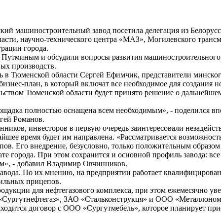
ий машиностроительный завод посетила делегация из Белорусси
ласти, научно-технического центра «МАЗ», Могилевского трансм
рации города.
м Путминым и обсудили вопросы развития машиностроительного 
вых производств.
ь в Тюменской области Сергей Ефимчик, представители минско
бизнес-план, в который включат все необходимое для создания н
ельством Тюменской области будет принято решение о дальнейше
ощадка полностью оснащена всем необходимым», - поделился в
гей Романов.
ников, инвесторов в первую очередь заинтересовали незадейс
йшее время будет им направлена. «Рассматривается возможность
ов. Его внедрение, безусловно, только положительным образом 
е города. При этом сохранится и основной профиль завода: все 
ем», - добавил Владимир Овчинников.
завода. По их мнению, на предприятии работает квалифицирова
бильных прицепов.
дукции для нефтегазового комплекса, при этом ежемесячно ув
 «Сургутнефтегаз», ЗАО «Стальконструкця» и ООО «Металлоном
аходится договор с ООО «Сургутмебель», которое планирует при