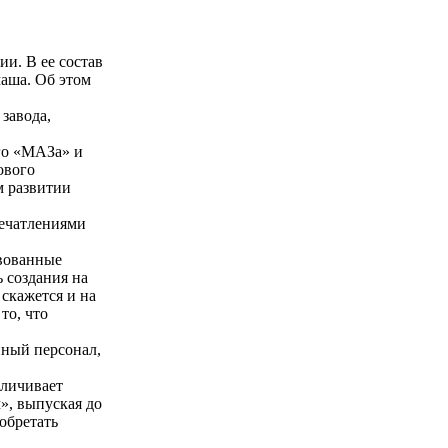
и. В ее состав
аша. Об этом
завода,
го «МАЗа» и
ового
м развитии
печатлениями
твованные
 создания на
скажется и на
то, что
нный персонал,
еличивает
», выпуская до
обретать