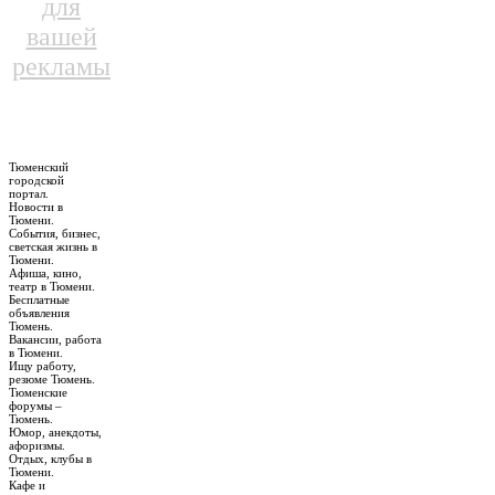
для
вашей
рекламы
Тюменский
городской
портал.
Новости в
Тюмени.
События, бизнес,
светская жизнь в
Тюмени.
Афиша, кино,
театр в Тюмени.
Бесплатные
объявления
Тюмень.
Вакансии, работа
в Тюмени.
Ищу работу,
резюме Тюмень.
Тюменские
форумы –
Тюмень.
Юмор, анекдоты,
афоризмы.
Отдых, клубы в
Тюмени.
Кафе и