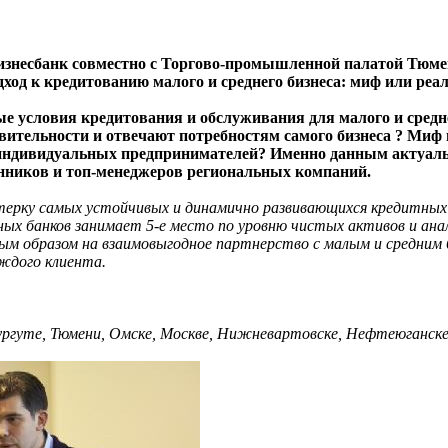
ббизнесбанк совместно с Торгово-промышленной палатой Тюме
ход к кредитованию малого и среднего бизнеса: миф или реа
е условия кредитования и обслуживания для малого и средне
ительности и отвечают потребностям самого бизнеса ? Миф 
и индивидуальных предпринимателей? Именно данным актуа
енников и топ-менеджеров региональных компаний.
ятерку самых устойчивых и динамично развивающихся кредитных
льных банков занимает 5-е место по уровню чистых активов и ан
ым образом на взаимовыгодное партнерство с малым и средним 
ждого клиента.
ургуте, Тюмени, Омске, Москве, Нижневартовске, Нефтеюганске