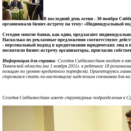
В последний день осени - 30 ноября Си
организовали бизнес-встречу на тему: «Индивидуальный под
Сегодня многие банки, как один, предлагают индивидуальны
Насколько их рекламные предложения соответствуют действ
- персональный подход в кредитовании юридических лиц 
посвятили бизнес-встречу организаторы, пригласив собств
Информация для справки
: Сегодня Сиббизнесбанк входит в п
Тюменской области (на 1 ноября 2011г. в рейтинге 18 региона
позицию по уровню кредитного портфеля). Ориентируясь главн
стремимся стать по-настоящему надежным союзником для ка
Сегодня Сиббизнесбанк имеет структурные подразделения в С