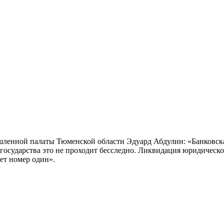
шленной палаты Тюменской области Эдуард Абдулин: «Банковска
я государства это не проходит бесследно. Ликвидация юридическ
тет номер один».