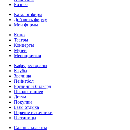
Бизнес
Каталог фирм
Добавить фирму
Мои фирмы
Кино
Театры
Концерты
Музеи
Мероприятия
Кафе, рестораны
Клубы
Зрелища
Пейнтбол
Боулинг и бильярд
Школы танцев
Детям
Покупки
Базы отдыха
Горячие источники
Гостиницы
Салоны красоты