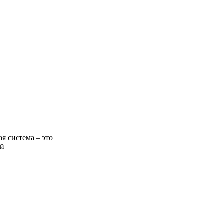
я система – это
ой