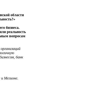
нской области
льность?»
го бизнеса.
или реальность
льным вопросам
 организаций
алогичную
бизнесом, банк
 и Мегионе.