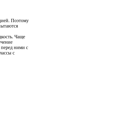
цией. Поэтому
 пытаются
дкость. Чаще
ечение
 перед ними с
лассы с