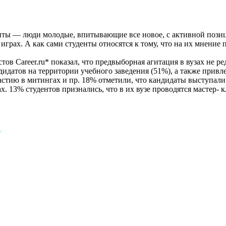
енты — люди молодые, впитывающие все новое, с активной пози
играх. А как сами студенты относятся к тому, что на их мнение
в Career.ru* показал, что предвыборная агитация в вузах не ре
дидатов на территории учебного заведения (51%), а также привл
астию в митингах и пр. 18% отметили, что кандидаты выступали
. 13% студентов признались, что в их вузе проводятся мастер- к