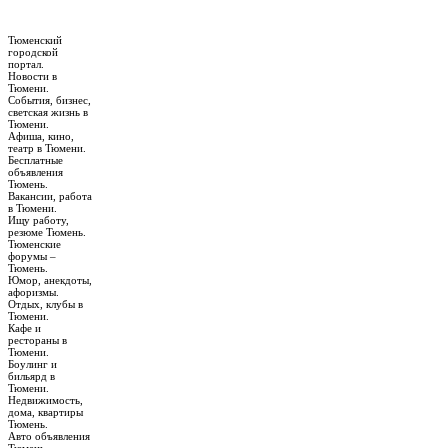
Тюменский
городской
портал.
Новости в
Тюмени.
События, бизнес,
светская жизнь в
Тюмени.
Афиша, кино,
театр в Тюмени.
Бесплатные
объявления
Тюмень.
Вакансии, работа
в Тюмени.
Ищу работу,
резюме Тюмень.
Тюменские
форумы –
Тюмень.
Юмор, анекдоты,
афоризмы.
Отдых, клубы в
Тюмени.
Кафе и
рестораны в
Тюмени.
Боулинг и
бильярд в
Тюмени.
Недвижимость,
дома, квартиры
Тюмень.
Авто объявления