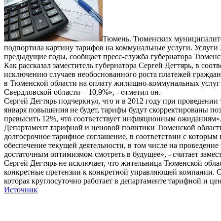
Тюмень. Тюменских муниципалитет
подпортила картину тарифов на коммунальные услуги. Услуги 
предыдущие годы, сообщает пресс-служба губернатора Тюменс
Как рассказал заместитель губернатора Сергей Дегтярь, в соот
исключению случаев необоснованного роста платежей граждан 
в Тюменской области на оплату жилищно-коммунальных услуг со
Свердловской области – 10,9%», - отметил он.
Сергей Дегтярь подчеркнул, что и в 2012 году при проведении
января повышения не будет, тарифы будут скорректированы поэт
превысить 12%, что соответствует инфляционным ожиданиям», 
Департамент тарифной и ценовой политики Тюменской области
долгосрочное тарифное соглашение, в соответствии с которым
обеспечение текущей деятельности, в том числе на проведени
достаточным оптимизмом смотреть в будущее», - считает замест
Сергей Дегтярь не исключает, что жительница Тюменской обл
конкретные претензии к конкретной управляющей компании. О
которая круглосуточно работает в департаменте тарифной и це
Источник