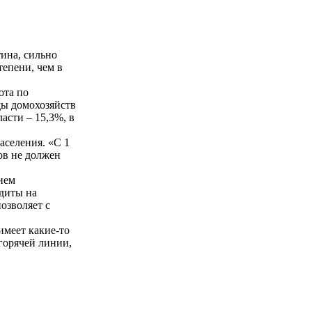
ина, сильно
епени, чем в
ота по
ды домохозяйств
асти – 15,3%, в
аселения. «С 1
ов не должен
ием
едиты на
озволяет с
имеет какие-то
горячей линии,