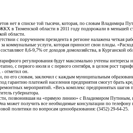
ов нет в списке той тысячи, которая, по словам Владимира Пут
ЖКХ в Тюменской области в 2011 году подорожали в меньшей ст
кой области.
ветствии с поручением президента в регионе налажена четкая раб
за коммунальные услуги, которая приносит свои плоды. «Расхо
ставляют 8,6-9,7% от доходов домохозяйства, в Курганской обл
 тарифного регулирования будут максимально учтены интересы н
апно, с первого июля и с первого сентября, в целом рост тариф
- отметил он.
, по его словам, заключил с каждым муниципальным образован
 под гарантию платежей населения предприятия смогут брать кр
е ремонтных мероприятий. «Весь комплекс предпринятых шагов п
итель губернатора.
асти, позвонившая на «прямую линию» с Владимиром Путиным, 
на может получить все необходимые консультации по телефону 
новой политики по вопросам ценообразования: (3452) 29-64-25.