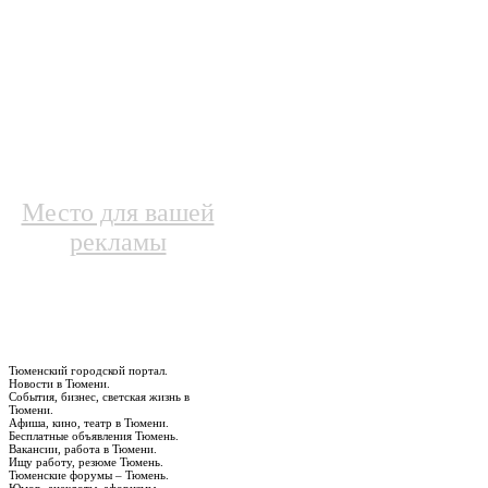
Место для вашей
рекламы
Тюменский городской портал.
Новости в Тюмени.
События, бизнес, светская жизнь в
Тюмени.
Афиша, кино, театр в Тюмени.
Бесплатные объявления Тюмень.
Вакансии, работа в Тюмени.
Ищу работу, резюме Тюмень.
Тюменские форумы – Тюмень.