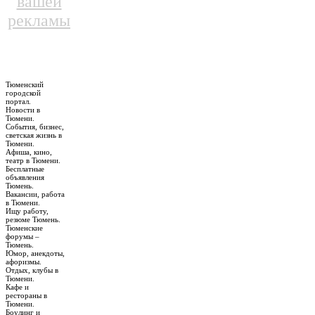
вашей
рекламы
Тюменский
городской
портал.
Новости в
Тюмени.
События, бизнес,
светская жизнь в
Тюмени.
Афиша, кино,
театр в Тюмени.
Бесплатные
объявления
Тюмень.
Вакансии, работа
в Тюмени.
Ищу работу,
резюме Тюмень.
Тюменские
форумы –
Тюмень.
Юмор, анекдоты,
афоризмы.
Отдых, клубы в
Тюмени.
Кафе и
рестораны в
Тюмени.
Боулинг и