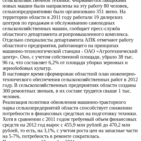
сельскохозяйственной техники. Фирмами-поставщиками
новых машин были направлены на эту работу 80 человек,
сельхозпредприятиями было организовано 351 звено. На
территории области в 2011 году работали 19 дилерских
центров по продажам и обслуживанию самоходных
сельскохозяйственных машин, сообщает пресс-служба
областного департамента агропромышленного комплекса.
Отдельно специалисты департамента АПК отмечают работу
областного предприятия, работающего на принципах
машинно-технологической станции - ОАО «Агротехнический
центр». Оно, с учетом собственной площади, убрало 38 тыс.
96 га, что составляет 6,2% от площади уборки зерновых и
зернобобовых культур.
В настоящее время сформирован областной план инженерно-
технического обеспечения сельскохозяйственных работ в 2012
году. В сельскохозяйственных предприятиях области созданы
300 ремонтных звеньев, в их составе трудятся свыше 1 тыс.
человек.
Реализация политики обновления машинно-тракторного
парка сельхозпредприятий области способствует снижению
потребности в финансовых средствах на подготовку техники.
Хотя в сравнении с 2011 годом требуемый объем финансовых
средств на 2012 год вырос с 455,9 млн рублей до 470,2 млн
рублей, то есть, на 3,1%, с учетом роста цен на запасные части
на 5-7%, потребность в ремонте сократилась.