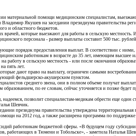
нии материальной помощи медицинским специалистам, выезжаю
и Владимир Якушев на заседании президиума правительства рег
ого и областного бюджетов.
 врачей, которые выезжают для работы в сельскую местность. 
цинского персонала - размер выплаты составит 500 тыс. рублей»
ующие порядок предоставления выплат. В соответствии с ними,
дицинским работникам в возрасте до 35 лет, имеющим высшее и
 на работу в сельскую местность - или после окончания образов
на пять лет.
которые дают право на выплату, ограничен самыми востребованн
едующий фельдшерско-акушерским пунктом.
ециалистов среднего звена, они в полном объеме получат выплат
 образованием, по ее словам, сейчас уточняется и позже будет п
, надеемся, позволит специалистам-медикам обрести еще один с
аталья Шевчик.
аседании президиума правительства утверждена территориальная
омощи на 2012 год, а также расширена программа по поддержке
сидий работникам бюджетной сферы. «В будущем году субсидии
ов, работающих в Тюмени и Тобольске», - заметила Наталья Шев