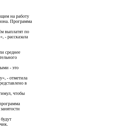
щим на работу
иона. Программа
Им выплатят по
, - рассказала
ли среднее
ательного
ыми - это
у», - отметила
редставлено в
тимул, чтобы
 программа
 занятости
 будут
чик.