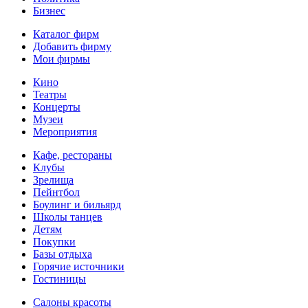
Бизнес
Каталог фирм
Добавить фирму
Мои фирмы
Кино
Театры
Концерты
Музеи
Мероприятия
Кафе, рестораны
Клубы
Зрелища
Пейнтбол
Боулинг и бильярд
Школы танцев
Детям
Покупки
Базы отдыха
Горячие источники
Гостиницы
Салоны красоты