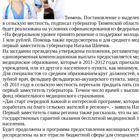
Тюмень. Постановление о выделе
в сельскую местность, подписал губернатор Тюменской област
будет реализована на условиях софинансирования из федеральн
«На федеральном уровне принято решение о поддержке молодых
1 млн рублей. Помощь также предусмотрена и для среднего меди
первый заместитель губернатора Наталья Шевчик.
На заседании президиума утверждены положения, регламентир
единовременная компенсационная выплата предоставляется ме
медицинское образование, которые в 2011–2012 годах приехали
учреждения, или из другого населенного пункта, как минимум, 
Для специалистов со средним образованием круг должностей, 
зубной врач, фельдшер фельдшерско-акушерского пункта, зав
«В 2011 году в сельскую местность переехали тридцать пять сп
первый заместитель губернатора. Точное число врачей с высшим
фонд обязательного медицинского страхования.
«Дан старт очередной важной и интересной программе, которая
поработать на благо сельских жителей в регионе», - заявила Н
Первый заместитель главы региона также рассказала, что на з
государственных гарантий оказания бесплатной медицинской п
населения.
Будет продолжена и программа предоставления жилищных суб
распределены на все отрасли бюджетной сферы для специалист