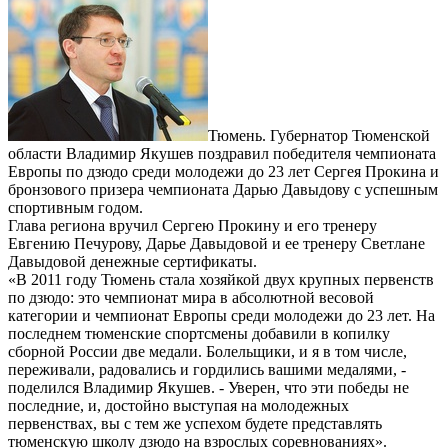
Тюмень. Губернатор Тюменской
области Владимир Якушев поздравил победителя чемпионата
Европы по дзюдо среди молодежи до 23 лет Сергея Прокина и
бронзового призера чемпионата Дарью Давыдову с успешным
спортивным годом.
Глава региона вручил Сергею Прокину и его тренеру
Евгению Печурову, Дарье Давыдовой и ее тренеру Светлане
Давыдовой денежные сертификаты.
«В 2011 году Тюмень стала хозяйкой двух крупных первенств
по дзюдо: это чемпионат мира в абсолютной весовой
категории и чемпионат Европы среди молодежи до 23 лет. На
последнем тюменские спортсмены добавили в копилку
сборной России две медали. Болельщики, и я в том числе,
переживали, радовались и гордились вашими медалями, -
поделился Владимир Якушев. - Уверен, что эти победы не
последние, и, достойно выступая на молодежных
первенствах, вы с тем же успехом будете представлять
тюменскую школу дзюдо на взрослых соревнованиях».