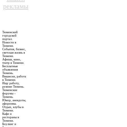
рекламы
Тюменский
городской
портал.
Новости в
Тюмени.
События, бизнес,
светская жизнь в
Тюмени.
Афиша, кино,
театр в Тюмени.
Бесплатные
объявления
Тюмень.
Вакансии, работа
в Тюмени.
Ищу работу,
резюме Тюмень.
Тюменские
форумы –
Тюмень.
Юмор, анекдоты,
афоризмы.
Отдых, клубы в
Тюмени.
Кафе и
рестораны в
Тюмени.
Боулинг и