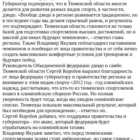
Губернатор подчеркнул, что в Тюменской области многое
делается для развития разных видов спорта, в частности,
дзюдо. «Вообще дзюдо в регионе развивается традиционно, но
в последние годы мы делаем серьезный рывок, и результаты
это подтверждают. Тюменская область становится не только
базой для подготовки спортсменов высших достижений, но и
школой для юных будущих чемпионов», - отметил глава
региона. Также Владимир Якушев поблагодарил наставников
чемпионов и пообещал от лица правительства и от себя лично
создать максимально комфортные условия для тренировок и
будущих побед.
Руководитель Объединенной федерации дзюдо и самбо
Тюменской области Сергей Коробов выразил благодарность
от лица федерации губернатору и правительству региона за
внимание к этим видам спорта «2012 год - год олимпийских
надежд, рассчитываю, что кто-то из тюменских спортсменов
вошел в олимпийскую сборную России. Но полная
уверенность будет тогда, когда мы увидим олимпийские
списки. Тюменцы показали максимальный результат, который
был необходим для прохождения», - отметил он.
Сергей Коробов добавил, что поддержка правительства и
губернатора - это аванс, который федерация будет
отрабатывать на олимпийском татами.
Владимир Якушев заметил, что перед тюменскими
спортсменами задачи стоят амбициозные, но самое главное -