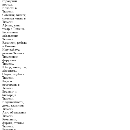
городской
портал.
Новости в
Тюмени.
События, бизнес,
светская жизнь в
Тюмени.
Афиша, кино,
театр в Тюмени.
Бесплатные
объявления
Тюмень.
Вакансии, работа
в Тюмени.
Ищу работу,
резюме Тюмень.
Тюменские
форумы –
Тюмень.
Юмор, анекдоты,
афоризмы.
Отдых, клубы в
Тюмени.
Кафе и
рестораны в
Тюмени.
Боулинг и
бильярд в
Тюмени.
Недвижимость,
дома, квартиры
Тюмень.
Авто объявления
Тюмень.
Компании,
фирмы, отзывы
Тюмень.
Реклама в