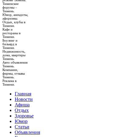
резюме Тюмень.
Тюменские
форумы –
Тюмень.
Юмор, анекдоты,
афоризмы.
Отдых, клубы в
Тюмени.
Кафе и
рестораны в
Тюмени.
Боулинг и
бильярд в
Тюмени.
Недвижимость,
дома, квартиры
Тюмень.
Авто объявления
Тюмень.
Компании,
фирмы, отзывы
Тюмень.
Реклама в
Тюмени.
Главная
Новости
Афиша
Отдых
Здоровье
Юмор
Статьи
Объявления