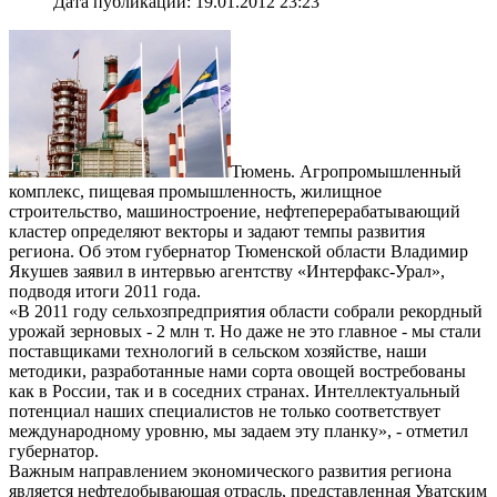
Дата публикации: 19.01.2012 23:23
Тюмень. Агропромышленный
комплекс, пищевая промышленность, жилищное
строительство, машиностроение, нефтеперерабатывающий
кластер определяют векторы и задают темпы развития
региона. Об этом губернатор Тюменской области Владимир
Якушев заявил в интервью агентству «Интерфакс-Урал»,
подводя итоги 2011 года.
«В 2011 году сельхозпредприятия области собрали рекордный
урожай зерновых - 2 млн т. Но даже не это главное - мы стали
поставщиками технологий в сельском хозяйстве, наши
методики, разработанные нами сорта овощей востребованы
как в России, так и в соседних странах. Интеллектуальный
потенциал наших специалистов не только соответствует
международному уровню, мы задаем эту планку», - отметил
губернатор.
Важным направлением экономического развития региона
является нефтедобывающая отрасль, представленная Уватским