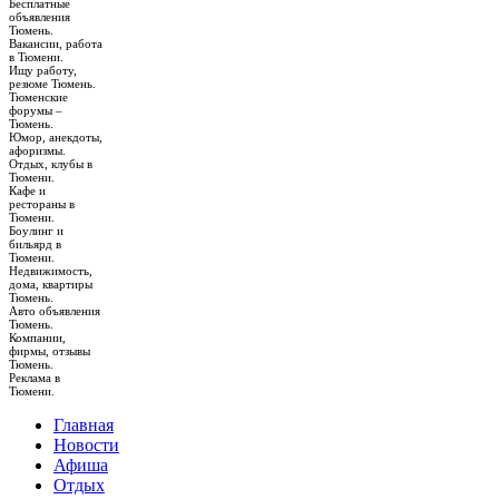
Бесплатные
объявления
Тюмень.
Вакансии, работа
в Тюмени.
Ищу работу,
резюме Тюмень.
Тюменские
форумы –
Тюмень.
Юмор, анекдоты,
афоризмы.
Отдых, клубы в
Тюмени.
Кафе и
рестораны в
Тюмени.
Боулинг и
бильярд в
Тюмени.
Недвижимость,
дома, квартиры
Тюмень.
Авто объявления
Тюмень.
Компании,
фирмы, отзывы
Тюмень.
Реклама в
Тюмени.
Главная
Новости
Афиша
Отдых