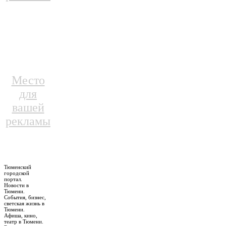
Место
для
вашей
рекламы
Тюменский
городской
портал.
Новости в
Тюмени.
События, бизнес,
светская жизнь в
Тюмени.
Афиша, кино,
театр в Тюмени.