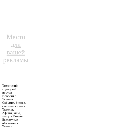
Место
для
вашей
рекламы
Тюменский
городской
портал.
Новости в
Тюмени.
События, бизнес,
светская жизнь в
Тюмени.
Афиша, кино,
театр в Тюмени.
Бесплатные
объявления
Тюмень.