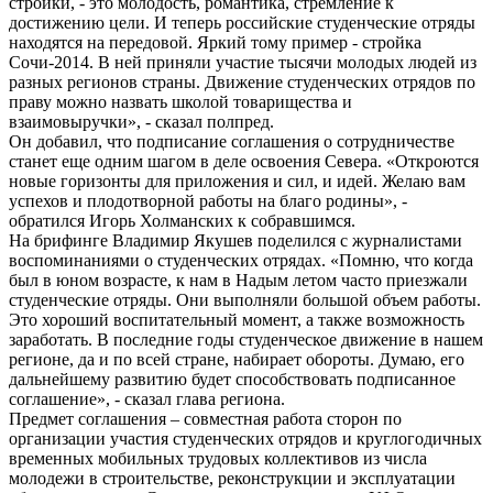
стройки, - это молодость, романтика, стремление к
достижению цели. И теперь российские студенческие отряды
находятся на передовой. Яркий тому пример - стройка
Сочи-2014. В ней приняли участие тысячи молодых людей из
разных регионов страны. Движение студенческих отрядов по
праву можно назвать школой товарищества и
взаимовыручки», - сказал полпред.
Он добавил, что подписание соглашения о сотрудничестве
станет еще одним шагом в деле освоения Севера. «Откроются
новые горизонты для приложения и сил, и идей. Желаю вам
успехов и плодотворной работы на благо родины», -
обратился Игорь Холманских к собравшимся.
На брифинге Владимир Якушев поделился с журналистами
воспоминаниями о студенческих отрядах. «Помню, что когда
был в юном возрасте, к нам в Надым летом часто приезжали
студенческие отряды. Они выполняли большой объем работы.
Это хороший воспитательный момент, а также возможность
заработать. В последние годы студенческое движение в нашем
регионе, да и по всей стране, набирает обороты. Думаю, его
дальнейшему развитию будет способствовать подписанное
соглашение», - сказал глава региона.
Предмет соглашения – совместная работа сторон по
организации участия студенческих отрядов и круглогодичных
временных мобильных трудовых коллективов из числа
молодежи в строительстве, реконструкции и эксплуатации