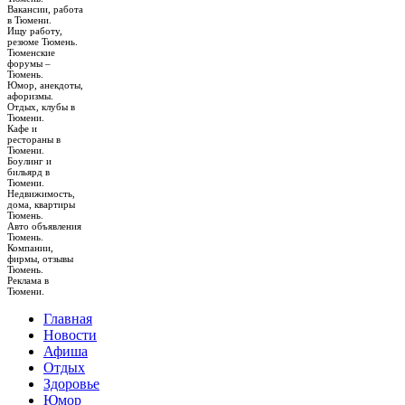
Вакансии, работа
в Тюмени.
Ищу работу,
резюме Тюмень.
Тюменские
форумы –
Тюмень.
Юмор, анекдоты,
афоризмы.
Отдых, клубы в
Тюмени.
Кафе и
рестораны в
Тюмени.
Боулинг и
бильярд в
Тюмени.
Недвижимость,
дома, квартиры
Тюмень.
Авто объявления
Тюмень.
Компании,
фирмы, отзывы
Тюмень.
Реклама в
Тюмени.
Главная
Новости
Афиша
Отдых
Здоровье
Юмор