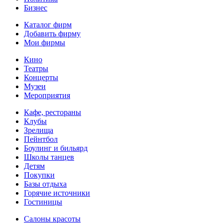
Бизнес
Каталог фирм
Добавить фирму
Мои фирмы
Кино
Театры
Концерты
Музеи
Мероприятия
Кафе, рестораны
Клубы
Зрелища
Пейнтбол
Боулинг и бильярд
Школы танцев
Детям
Покупки
Базы отдыха
Горячие источники
Гостиницы
Салоны красоты