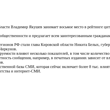
ласти Владимир Якушев занимает восьмое место в рейтинге ци
бщественности и предлагает всем заинтересованным гражданам
егионов РФ стали глава Кировской области Никита Белых, губер
 Чиркунов.
уемости влияют несколько показателей, в том числе количество
тность сообщения, например, в печатных изданиях зависит от в
ов.
твенной базы СМИ, которая сейчас включает более 8 тыс. влия
ентства и интернет-СМИ.