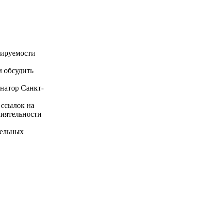
тируемости
 обсудить
натор Санкт-
 ссылок на
лиятельности
тельных