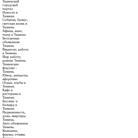
Тюменский
городской
портал.
Новости в
Тюмени.
События, бизнес,
светская жизнь в
Тюмени.
Афиша, кино,
театр в Тюмени.
Бесплатные
объявления
Тюмень.
Вакансии, работа
в Тюмени.
Ищу работу,
резюме Тюмень.
Тюменские
форумы –
Тюмень.
Юмор, анекдоты,
афоризмы.
Отдых, клубы в
Тюмени.
Кафе и
рестораны в
Тюмени.
Боулинг и
бильярд в
Тюмени.
Недвижимость,
дома, квартиры
Тюмень.
Авто объявления
Тюмень.
Компании,
фирмы, отзывы