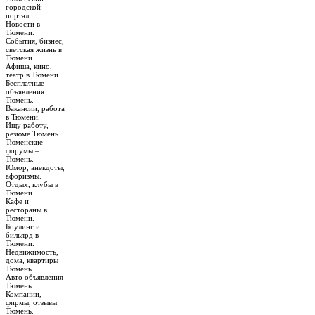
городской
портал.
Новости в
Тюмени.
События, бизнес,
светская жизнь в
Тюмени.
Афиша, кино,
театр в Тюмени.
Бесплатные
объявления
Тюмень.
Вакансии, работа
в Тюмени.
Ищу работу,
резюме Тюмень.
Тюменские
форумы –
Тюмень.
Юмор, анекдоты,
афоризмы.
Отдых, клубы в
Тюмени.
Кафе и
рестораны в
Тюмени.
Боулинг и
бильярд в
Тюмени.
Недвижимость,
дома, квартиры
Тюмень.
Авто объявления
Тюмень.
Компании,
фирмы, отзывы
Тюмень.