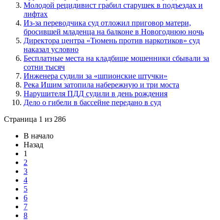
Молодой рецидивист грабил старушек в подъездах и
лифтах
Из-за переводчика суд отложил приговор матери,
бросившей младенца на балконе в Новогоднюю ночь
Директора центра «Тюмень против наркотиков» суд
наказал условно
Бесплатные места на кладбище мошенники сбывали за
сотни тысяч
Инженера судили за «шпионские штучки»
Река Ишим затопила набережную и три моста
Нарушителя ПДД судили в день рождения
Дело о гибели в бассейне передано в суд
Страница 1 из 286
В начало
Назад
1
2
3
4
5
6
7
8