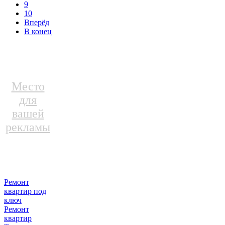
9
10
Вперёд
В конец
Место
для
вашей
рекламы
Ремонт
квартир под
ключ
Ремонт
квартир