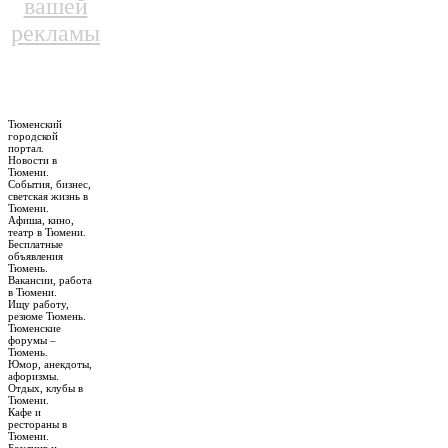
вашей
рекламы
Тюменский
городской
портал.
Новости в
Тюмени.
События, бизнес,
светская жизнь в
Тюмени.
Афиша, кино,
театр в Тюмени.
Бесплатные
объявления
Тюмень.
Вакансии, работа
в Тюмени.
Ищу работу,
резюме Тюмень.
Тюменские
форумы –
Тюмень.
Юмор, анекдоты,
афоризмы.
Отдых, клубы в
Тюмени.
Кафе и
рестораны в
Тюмени.
Боулинг и