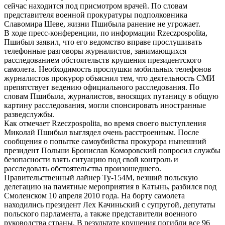
сейчас находится под присмотром врачей. По словам
представителя военной прокуратуры подполковника
Славомира Шеве, жизни Пшибыла ранение не угрожает.
В ходе пресс-конференции, по информации Rzeczpospolita,
Пшибыл заявил, что его ведомство вправе прослушивать
телефонные разговоры журналистов, занимающихся
расследованием обстоятельств крушения президентского
самолета. Необходимость прослушки мобильных телефонов
журналистов прокурор объяснил тем, что деятельность СМИ
препятствует ведению официального расследования. По
словам Пшибыла, журналистов, вносящих путаницу в общую
картину расследования, могли спонсировать иностранные
разведслужбы.
Как отмечает Rzeczpospolita, во время своего выступления
Миколай Пшибыл выглядел очень расстроенным. После
сообщения о попытке самоубийства прокурора нынешний
президент Польши Бронислав Коморовский попросил службы
безопасности взять ситуацию под свой контроль и
расследовать обстоятельства произошедшего.
Правительственный лайнер Ту-154М, везший польскую
делегацию на памятные мероприятия в Катынь, разбился под
Смоленском 10 апреля 2010 года. На борту самолета
находились президент Лех Качиньский с супругой, депутаты
польского парламента, а также представители военного
руководства страны. В результате крушения погибли все 96