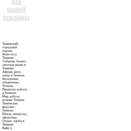
для
вашей
рекламы
Тюменский
городской
портал.
Новости в
Тюмени.
События, бизнес,
светская жизнь в
Тюмени.
Афиша, кино,
театр в Тюмени.
Бесплатные
объявления
Тюмень.
Вакансии, работа
в Тюмени.
Ищу работу,
резюме Тюмень.
Тюменские
форумы –
Тюмень.
Юмор, анекдоты,
афоризмы.
Отдых, клубы в
Тюмени.
Кафе и