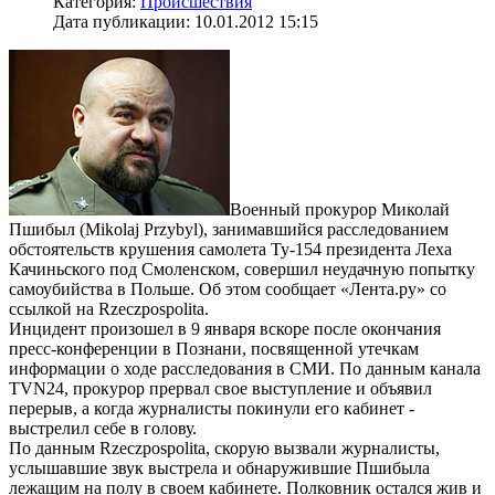
Категория:
Происшествия
Дата публикации: 10.01.2012 15:15
Военный прокурор Миколай
Пшибыл (Mikolaj Przybyl), занимавшийся расследованием
обстоятельств крушения самолета Ту-154 президента Леха
Качиньского под Смоленском, совершил неудачную попытку
самоубийства в Польше. Об этом сообщает «Лента.ру» со
ссылкой на Rzeczpospolita.
Инцидент произошел в 9 января вскоре после окончания
пресс-конференции в Познани, посвященной утечкам
информации о ходе расследования в СМИ. По данным канала
TVN24, прокурор прервал свое выступление и объявил
перерыв, а когда журналисты покинули его кабинет -
выстрелил себе в голову.
По данным Rzeczpospolita, скорую вызвали журналисты,
услышавшие звук выстрела и обнаружившие Пшибыла
лежащим на полу в своем кабинете. Полковник остался жив и