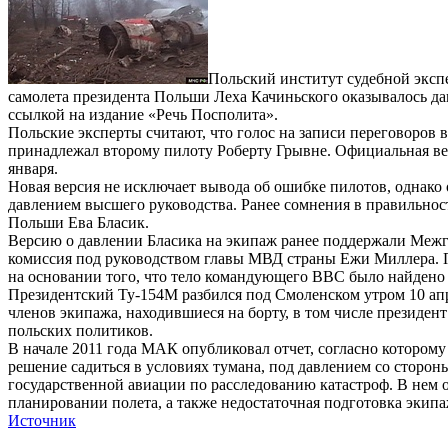
Польский институт судебной эксп
самолета президента Польши Леха Качиньского оказывалось да
ссылкой на издание «Речь Посполита».
Польские эксперты считают, что голос на записи переговоров 
принадлежал второму пилоту Роберту Грывне. Официальная ве
января.
Новая версия не исключает вывода об ошибке пилотов, однако
давлением высшего руководства. Ранее сомнения в правильнос
Польши Ева Бласик.
Версию о давлении Бласика на экипаж ранее поддержали Межг
комиссия под руководством главы МВД страны Ежи Миллера. П
на основании того, что тело командующего ВВС было найдено 
Президентский Ту-154М разбился под Смоленском утром 10 апре
членов экипажа, находившиеся на борту, в том числе президен
польских политиков.
В начале 2011 года МАК опубликовал отчет, согласно котором
решение садиться в условиях тумана, под давлением со сторо
государственной авиации по расследованию катастроф. В нем
планировании полета, а также недостаточная подготовка экипа
Источник