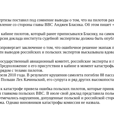
ертизы поставил под сомнение выводы о том, что на пилотов ра
вление со стороны главы ВВС Анджея Бласика. Об этом пишет «
в кабине пилотов, который ранее приписывался Бласику, на само
рсия доклада института судебной экспертизы должна быть опуб
 опровергает заключение о том, что ошибочное решение экипаж 
ти выводов российских и польских экспертов высказывала вдов
осударственный авиационный комитет, российские эксперты и 
редположение о его присутствии в кабине в момент катастроф
рядом с телами пилотов.
ля 2010 года. В результате крушения самолета погибли 88 пасс
т Польши Лех Качиньский, его супруга и ряд других высокопост
у к катастрофе привела ошибка польских пилотов, которые прин
ны главкома польских ВВС. В июле свой доклад представила поль
 отмечались нарушения, допущенные польской и российской сто
жа. Однако виновников катастрофы комиссия не назвала.