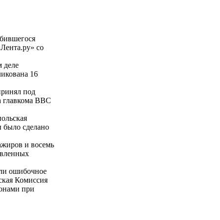
збившегося
Лента.ру» со
м деле
ликована 16
принял под
а главкома ВВС
польская
ы было сделано
ажиров и восемь
авленных
яли ошибочное
ская Комиссия
ронами при