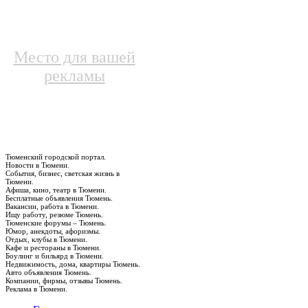
Место для вашей
рекламы
Тюменский городской портал.
Новости в Тюмени.
События, бизнес, светская жизнь в
Тюмени.
Афиша, кино, театр в Тюмени.
Бесплатные объявления Тюмень.
Вакансии, работа в Тюмени.
Ищу работу, резюме Тюмень.
Тюменские форумы – Тюмень.
Юмор, анекдоты, афоризмы.
Отдых, клубы в Тюмени.
Кафе и рестораны в Тюмени.
Боулинг и бильярд в Тюмени.
Недвижимость, дома, квартиры Тюмень.
Авто объявления Тюмень.
Компании, фирмы, отзывы Тюмень.
Реклама в Тюмени.