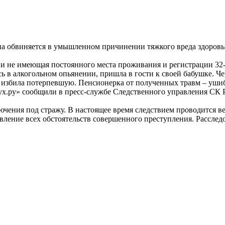
 обвиняется в умышленном причинении тяжкого вреда здоровь
я и не имеющая постоянного места проживания и регистрации 32
 в алкогольном опьянении, пришла в гости к своей бабушке. Че
ка избила потерпевшую. Пенсионерка от полученных травм – уши
лух.ру» сообщили в пресс-службе Следственного управления СК
ючения под стражу. В настоящее время следствием проводится в
ление всех обстоятельств совершенного преступления. Расслед