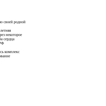
ю своей родной
-летняя
рез некоторое
ба сердца
 РФ
есь комплекс
ование