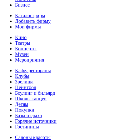
Бизнес
Каталог фирм
Добавить фирму
Мои фирмы
Кино
Театры
Концерты
Музеи
Мероприятия
Кафе, рестораны
Клубы
Зрелища
Пейнтбол
Боулинг и бильярд
Школы танцев
Детям
Покупки
Базы отдыха
Горячие источники
Гостиницы
Салоны красоты