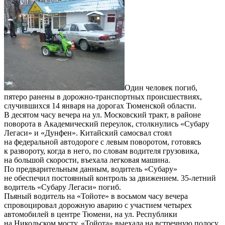
Один человек погиб,
пятеро ранены в дорожно-транспортных происшествиях,
случившихся 14 января на дорогах Тюменской области.
В десятом часу вечера на ул. Московский тракт, в районе
поворота в Академический переулок, столкнулись «Субару
Легаси» и «Дунфен». Китайский самосвал стоял
на федеральной автодороге с левым поворотом, готовясь
к развороту, когда в него, по словам водителя грузовика,
на большой скорости, въехала легковая машина.
По предварительным данным, водитель «Субару»
не обеспечил постоянный контроль за движением. 35-летний
водитель «Субару Легаси» погиб.
Пьяный водитель на «Тойоте» в восьмом часу вечера
спровоцировал дорожную аварию с участием четырех
автомобилей в центре Тюмени, на ул. Республики
на Никольском мосту. «Тойота» выехала на встречную полосу.