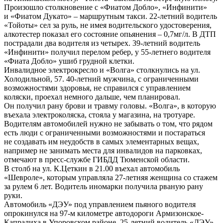
Произошло столкновение с «Фиатом Добло», «Инфинити»
и «Фиатом Дукато» – маршрутным такси. 22-летний водитель
«Тойоты» сел за руль, не имея водительского удостоверения,
алкотестер показал его состояние опьянения – 0,7мг/л. В ДТП
пострадали два водителя из четырех. 39-летний водитель
«Инфинити» получил перелом ребер, у 55-летнего водителя
«Фиата Добло» ушиб грудной клетки.
Инвалидное электрокресло и «Волга» столкнулись на ул.
Холодильной, 57. 40-летний мужчина, с ограниченными
возможностями здоровья, не справился с управлением
коляски, проехал немного дальше, чем планировал.
Он получил рану брови и травму головы. «Волга», в которую
въехала электроколяска, стояла у магазина, на тротуаре.
Водителям автомобилей нужно не забывать о том, что рядом
есть люди с ограниченными возможностями и постараться
не создавать им неудобств в самых элементарных вещах,
например не занимать места для инвалидов на парковках,
отмечают в пресс-службе ГИБДД Тюменской области.
В столб на ул. К.Цеткин в 21.00 въехал автомобиль
«Шевроле», которым управляла 27-летняя женщина со стажем
за рулем 6 лет. Водитель иномарки получила рваную рану
руки.
Автомобиль «ДЭУ» под управлением пьяного водителя
опрокинулся на 97-м километре автодороги Армизонское-
Капралиха в Упоровском районе. 25-летний водитель «ДЭУ»