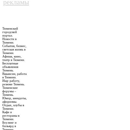
рекламы
Тюменский
городской
портал.
Новости в
Тюмени.
События, бизнес,
светская жизнь в
Тюмени.
Афиша, кино,
театр в Тюмени.
Бесплатные
объявления
Тюмень.
Вакансии, работа
в Тюмени.
Ищу работу,
резюме Тюмень.
Тюменские
форумы –
Тюмень.
Юмор, анекдоты,
афоризмы.
Отдых, клубы в
Тюмени.
Кафе и
рестораны в
Тюмени.
Боулинг и
бильярд в
Тюмени.