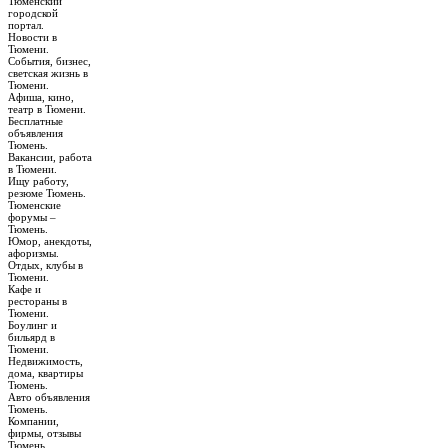
Тюменский
городской
портал.
Новости в
Тюмени.
События, бизнес,
светская жизнь в
Тюмени.
Афиша, кино,
театр в Тюмени.
Бесплатные
объявления
Тюмень.
Вакансии, работа
в Тюмени.
Ищу работу,
резюме Тюмень.
Тюменские
форумы –
Тюмень.
Юмор, анекдоты,
афоризмы.
Отдых, клубы в
Тюмени.
Кафе и
рестораны в
Тюмени.
Боулинг и
бильярд в
Тюмени.
Недвижимость,
дома, квартиры
Тюмень.
Авто объявления
Тюмень.
Компании,
фирмы, отзывы
Тюмень.