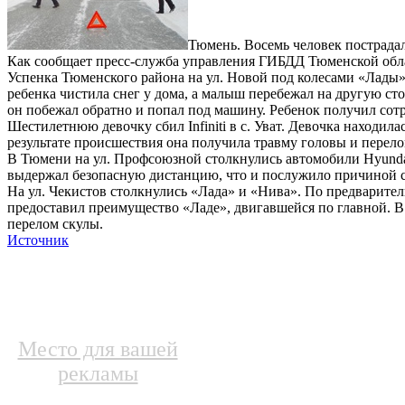
Тюмень. Восемь человек пострада
Как сообщает пресс-служба управления ГИБДД Тюменской облас
Успенка Тюменского района на ул. Новой под колесами «Лады
ребенка чистила снег у дома, а малыш перебежал на другую 
он побежал обратно и попал под машину. Ребенок получил сотр
Шестилетнюю девочку сбил Infiniti в с. Уват. Девочка находил
результате происшествия она получила травму головы и перел
В Тюмени на ул. Профсоюзной столкнулись автомобили Hyunda
выдержал безопасную дистанцию, что и послужило причиной с
На ул. Чекистов столкнулись «Лада» и «Нива». По предварите
предоставил преимущество «Ладе», двигавшейся по главной. В
перелом скулы.
Источник
Место для вашей
рекламы