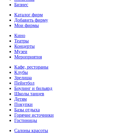
Бизнес
Каталог фирм
Добавить фирму
Мои фирмы
Кино
Театры
Концерты
Музеи
Мероприятия
Кафе, рестораны
Клубы
Зрелища
Пейнтбол
Боулинг и бильярд
Школы танцев
Детям
Покупки
Базы отдыха
Горячие источники
Гостиницы
Салоны красоты