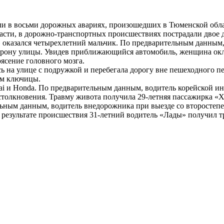
ли в восьми дорожных авариях, произошедших в Тюменской обла
ти, в дорожно-транспортных происшествиях пострадали двое де
» оказался четырехлетний мальчик. По предварительным данным
сторону улицы. Увидев приближающийся автомобиль, женщина ок
ясение головного мозга.
ась на улице с подружкой и перебегала дорогу вне пешеходного п
ом ключицы.
i и Honda. По предварительным данным, водитель корейской и
толкновения. Травму живота получила 29-летняя пассажирка «
льным данным, водитель внедорожника при выезде со второстеп
 результате происшествия 31-летний водитель «Лады» получил т