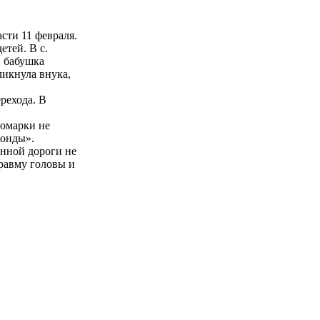
сти 11 февраля.
тей. В с.
, бабушка
ликнула внука,
ерехода. В
номарки не
Хонды».
енной дороги не
равму головы и