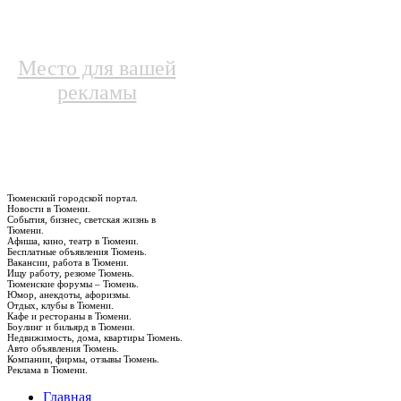
Место для вашей
рекламы
Тюменский городской портал.
Новости в Тюмени.
События, бизнес, светская жизнь в
Тюмени.
Афиша, кино, театр в Тюмени.
Бесплатные объявления Тюмень.
Вакансии, работа в Тюмени.
Ищу работу, резюме Тюмень.
Тюменские форумы – Тюмень.
Юмор, анекдоты, афоризмы.
Отдых, клубы в Тюмени.
Кафе и рестораны в Тюмени.
Боулинг и бильярд в Тюмени.
Недвижимость, дома, квартиры Тюмень.
Авто объявления Тюмень.
Компании, фирмы, отзывы Тюмень.
Реклама в Тюмени.
Главная