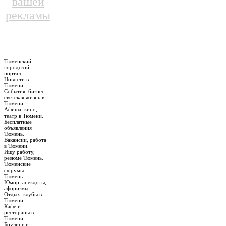
вашей
рекламы
Тюменский
городской
портал.
Новости в
Тюмени.
События, бизнес,
светская жизнь в
Тюмени.
Афиша, кино,
театр в Тюмени.
Бесплатные
объявления
Тюмень.
Вакансии, работа
в Тюмени.
Ищу работу,
резюме Тюмень.
Тюменские
форумы –
Тюмень.
Юмор, анекдоты,
афоризмы.
Отдых, клубы в
Тюмени.
Кафе и
рестораны в
Тюмени.
Боулинг и