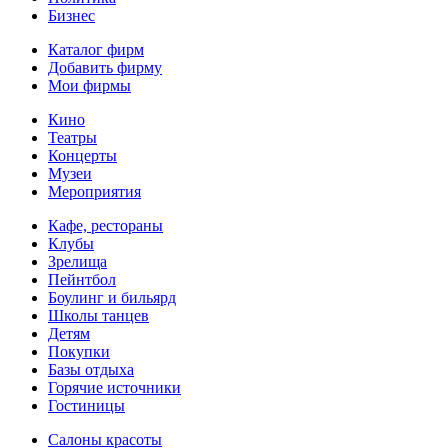
Бизнес
Каталог фирм
Добавить фирму
Мои фирмы
Кино
Театры
Концерты
Музеи
Мероприятия
Кафе, рестораны
Клубы
Зрелища
Пейнтбол
Боулинг и бильярд
Школы танцев
Детям
Покупки
Базы отдыха
Горячие источники
Гостиницы
Салоны красоты