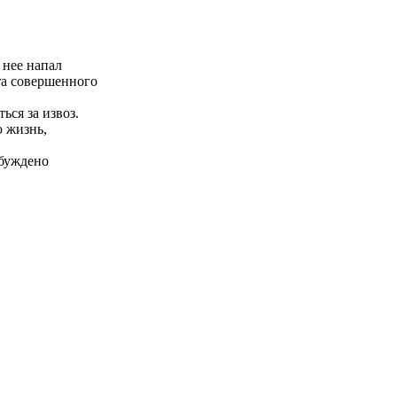
 нее напал
та совершенного
ься за извоз.
ю жизнь,
збуждено