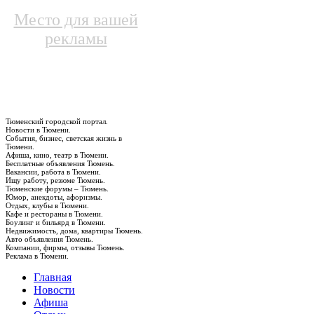
Место для вашей
рекламы
Тюменский городской портал.
Новости в Тюмени.
События, бизнес, светская жизнь в
Тюмени.
Афиша, кино, театр в Тюмени.
Бесплатные объявления Тюмень.
Вакансии, работа в Тюмени.
Ищу работу, резюме Тюмень.
Тюменские форумы – Тюмень.
Юмор, анекдоты, афоризмы.
Отдых, клубы в Тюмени.
Кафе и рестораны в Тюмени.
Боулинг и бильярд в Тюмени.
Недвижимость, дома, квартиры Тюмень.
Авто объявления Тюмень.
Компании, фирмы, отзывы Тюмень.
Реклама в Тюмени.
Главная
Новости
Афиша