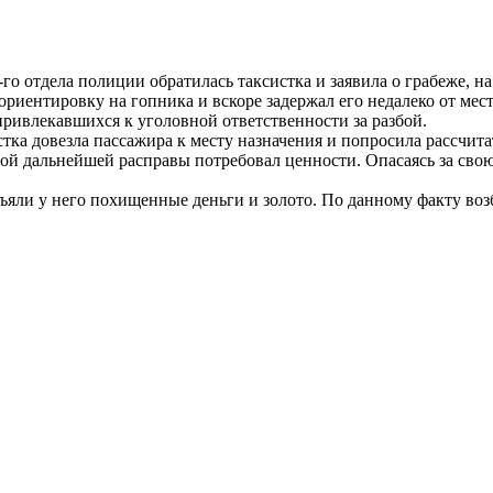
го отдела полиции обратилась таксистка и заявила о грабеже, на
иентировку на гопника и вскоре задержал его недалеко от мес
привлекавшихся к уголовной ответственности за разбой.
тка довезла пассажира к месту назначения и попросила рассчитат
зой дальнейшей расправы потребовал ценности. Опасаясь за сво
ъяли у него похищенные деньги и золото. По данному факту во