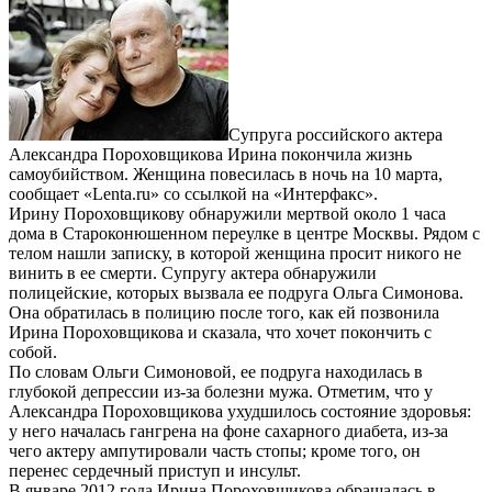
Супруга российского актера
Александра Пороховщикова Ирина покончила жизнь
самоубийством. Женщина повесилась в ночь на 10 марта,
сообщает «Lenta.ru» со ссылкой на «Интерфакс».
Ирину Пороховщикову обнаружили мертвой около 1 часа
дома в Староконюшенном переулке в центре Москвы. Рядом с
телом нашли записку, в которой женщина просит никого не
винить в ее смерти. Супругу актера обнаружили
полицейские, которых вызвала ее подруга Ольга Симонова.
Она обратилась в полицию после того, как ей позвонила
Ирина Пороховщикова и сказала, что хочет покончить с
собой.
По словам Ольги Симоновой, ее подруга находилась в
глубокой депрессии из-за болезни мужа. Отметим, что у
Александра Пороховщикова ухудшилось состояние здоровья:
у него началась гангрена на фоне сахарного диабета, из-за
чего актеру ампутировали часть стопы; кроме того, он
перенес сердечный приступ и инсульт.
В январе 2012 года Ирина Пороховщикова обращалась в