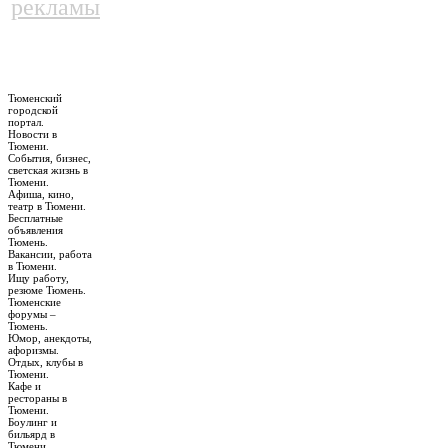
рекламы
Тюменский
городской
портал.
Новости в
Тюмени.
События, бизнес,
светская жизнь в
Тюмени.
Афиша, кино,
театр в Тюмени.
Бесплатные
объявления
Тюмень.
Вакансии, работа
в Тюмени.
Ищу работу,
резюме Тюмень.
Тюменские
форумы –
Тюмень.
Юмор, анекдоты,
афоризмы.
Отдых, клубы в
Тюмени.
Кафе и
рестораны в
Тюмени.
Боулинг и
бильярд в
Тюмени.