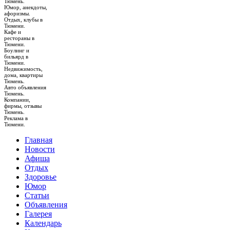
Тюмень.
Юмор, анекдоты,
афоризмы.
Отдых, клубы в
Тюмени.
Кафе и
рестораны в
Тюмени.
Боулинг и
бильярд в
Тюмени.
Недвижимость,
дома, квартиры
Тюмень.
Авто объявления
Тюмень.
Компании,
фирмы, отзывы
Тюмень.
Реклама в
Тюмени.
Главная
Новости
Афиша
Отдых
Здоровье
Юмор
Статьи
Объявления
Галерея
Календарь