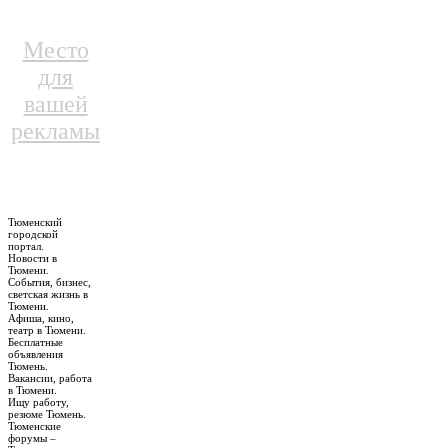
Место
для
вашей
рекламы
Тюменский
городской
портал.
Новости в
Тюмени.
События, бизнес,
светская жизнь в
Тюмени.
Афиша, кино,
театр в Тюмени.
Бесплатные
объявления
Тюмень.
Вакансии, работа
в Тюмени.
Ищу работу,
резюме Тюмень.
Тюменские
форумы –