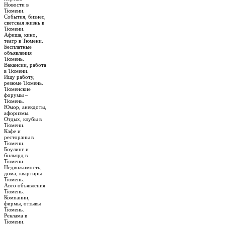
Новости в
Тюмени.
События, бизнес,
светская жизнь в
Тюмени.
Афиша, кино,
театр в Тюмени.
Бесплатные
объявления
Тюмень.
Вакансии, работа
в Тюмени.
Ищу работу,
резюме Тюмень.
Тюменские
форумы –
Тюмень.
Юмор, анекдоты,
афоризмы.
Отдых, клубы в
Тюмени.
Кафе и
рестораны в
Тюмени.
Боулинг и
бильярд в
Тюмени.
Недвижимость,
дома, квартиры
Тюмень.
Авто объявления
Тюмень.
Компании,
фирмы, отзывы
Тюмень.
Реклама в
Тюмени.