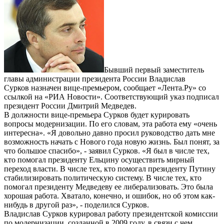
Бывший первый заместитель
главы администрации президента России Владислав
Сурков назначен вице-премьером, сообщает «Лента.Ру» со
ссылкой на «РИА Новости». Соответствующий указ подписал
президент России Дмитрий Медведев.
В должности вице-премьера Сурков будет курировать
вопросы модернизации. По его словам, эта работа ему «очень
интересна». «Я довольно давно просил руководство дать мне
возможность начать с Нового года новую жизнь. Был понят, за
что большое спасибо», - заявил Сурков. «Я был в числе тех,
кто помогал президенту Ельцину осуществить мирный
переход власти. В числе тех, кто помогал президенту Путину
стабилизировать политическую систему. В числе тех, кто
помогал президенту Медведеву ее либерализовать. Это была
хорошая работа. Хватало, конечно, и ошибок, но об этом как-
нибудь в другой раз», - поделился Сурков.
Владислав Сурков курировал работу президентской комиссии
по модернизации, созданной в 2009 году, в связи с чем