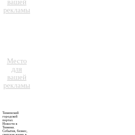
вашей
рекламы
Место
для
вашей
рекламы
Тюменский
городской
портал.
Новости в
Тюмени.
События, бизнес,
светская жизнь в