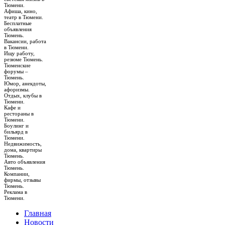
Тюмени.
Афиша, кино,
театр в Тюмени.
Бесплатные
объявления
Тюмень.
Вакансии, работа
в Тюмени.
Ищу работу,
резюме Тюмень.
Тюменские
форумы –
Тюмень.
Юмор, анекдоты,
афоризмы.
Отдых, клубы в
Тюмени.
Кафе и
рестораны в
Тюмени.
Боулинг и
бильярд в
Тюмени.
Недвижимость,
дома, квартиры
Тюмень.
Авто объявления
Тюмень.
Компании,
фирмы, отзывы
Тюмень.
Реклама в
Тюмени.
Главная
Новости