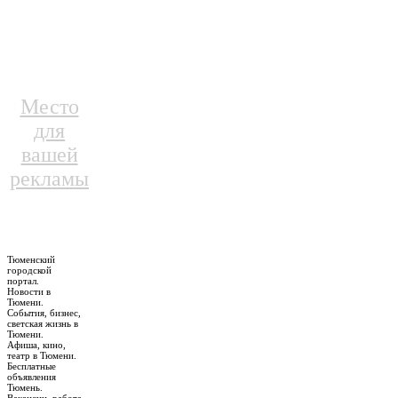
Место
для
вашей
рекламы
Тюменский
городской
портал.
Новости в
Тюмени.
События, бизнес,
светская жизнь в
Тюмени.
Афиша, кино,
театр в Тюмени.
Бесплатные
объявления
Тюмень.