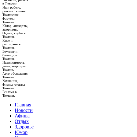
Вакансии, работа
в Тюмени.
Ищу работу,
резюме Тюмень.
Тюменские
форумы –
Тюмень.
Юмор, анекдоты,
афоризмы.
Отдых, клубы в
Тюмени.
Кафе и
рестораны в
Тюмени.
Боулинг и
бильярд в
Тюмени.
Недвижимость,
дома, квартиры
Тюмень.
Авто объявления
Тюмень.
Компании,
фирмы, отзывы
Тюмень.
Реклама в
Тюмени.
Главная
Новости
Афиша
Отдых
Здоровье
Юмор