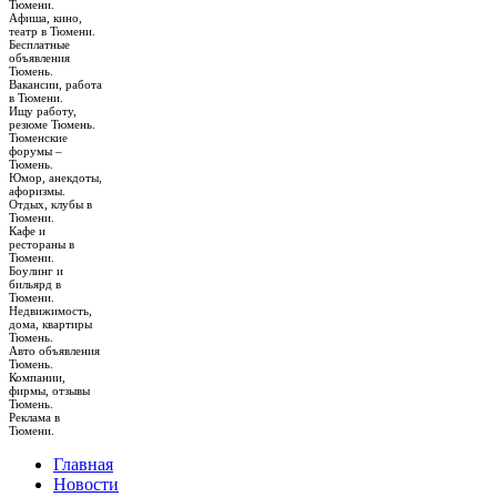
Тюмени.
Афиша, кино,
театр в Тюмени.
Бесплатные
объявления
Тюмень.
Вакансии, работа
в Тюмени.
Ищу работу,
резюме Тюмень.
Тюменские
форумы –
Тюмень.
Юмор, анекдоты,
афоризмы.
Отдых, клубы в
Тюмени.
Кафе и
рестораны в
Тюмени.
Боулинг и
бильярд в
Тюмени.
Недвижимость,
дома, квартиры
Тюмень.
Авто объявления
Тюмень.
Компании,
фирмы, отзывы
Тюмень.
Реклама в
Тюмени.
Главная
Новости