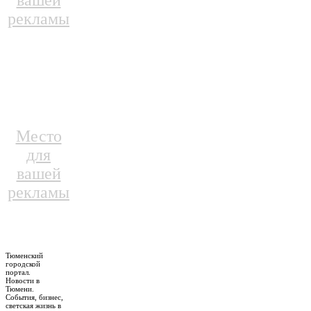
вашей
рекламы
Место
для
вашей
рекламы
Тюменский
городской
портал.
Новости в
Тюмени.
События, бизнес,
светская жизнь в