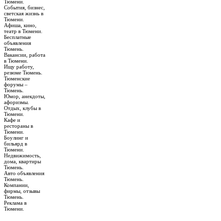
Тюмени.
События, бизнес,
светская жизнь в
Тюмени.
Афиша, кино,
театр в Тюмени.
Бесплатные
объявления
Тюмень.
Вакансии, работа
в Тюмени.
Ищу работу,
резюме Тюмень.
Тюменские
форумы –
Тюмень.
Юмор, анекдоты,
афоризмы.
Отдых, клубы в
Тюмени.
Кафе и
рестораны в
Тюмени.
Боулинг и
бильярд в
Тюмени.
Недвижимость,
дома, квартиры
Тюмень.
Авто объявления
Тюмень.
Компании,
фирмы, отзывы
Тюмень.
Реклама в
Тюмени.