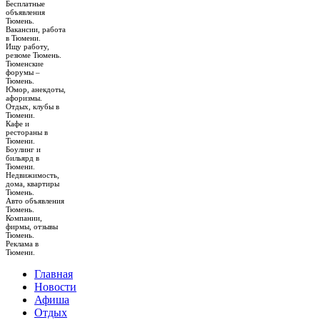
Бесплатные
объявления
Тюмень.
Вакансии, работа
в Тюмени.
Ищу работу,
резюме Тюмень.
Тюменские
форумы –
Тюмень.
Юмор, анекдоты,
афоризмы.
Отдых, клубы в
Тюмени.
Кафе и
рестораны в
Тюмени.
Боулинг и
бильярд в
Тюмени.
Недвижимость,
дома, квартиры
Тюмень.
Авто объявления
Тюмень.
Компании,
фирмы, отзывы
Тюмень.
Реклама в
Тюмени.
Главная
Новости
Афиша
Отдых