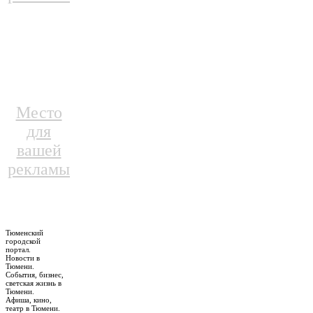
Место
для
вашей
рекламы
Тюменский
городской
портал.
Новости в
Тюмени.
События, бизнес,
светская жизнь в
Тюмени.
Афиша, кино,
театр в Тюмени.