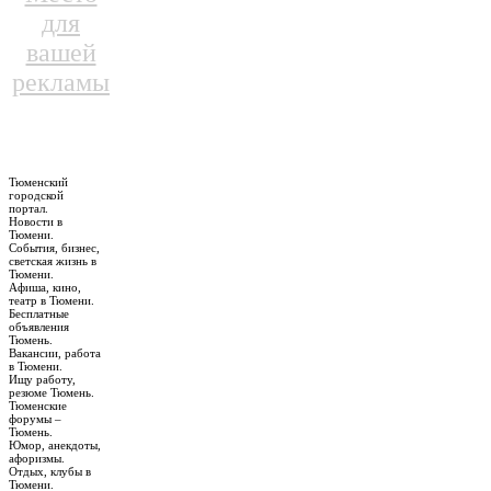
для
вашей
рекламы
Тюменский
городской
портал.
Новости в
Тюмени.
События, бизнес,
светская жизнь в
Тюмени.
Афиша, кино,
театр в Тюмени.
Бесплатные
объявления
Тюмень.
Вакансии, работа
в Тюмени.
Ищу работу,
резюме Тюмень.
Тюменские
форумы –
Тюмень.
Юмор, анекдоты,
афоризмы.
Отдых, клубы в
Тюмени.