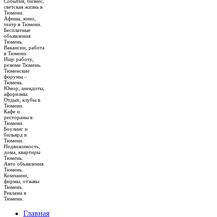
События, бизнес,
светская жизнь в
Тюмени.
Афиша, кино,
театр в Тюмени.
Бесплатные
объявления
Тюмень.
Вакансии, работа
в Тюмени.
Ищу работу,
резюме Тюмень.
Тюменские
форумы –
Тюмень.
Юмор, анекдоты,
афоризмы.
Отдых, клубы в
Тюмени.
Кафе и
рестораны в
Тюмени.
Боулинг и
бильярд в
Тюмени.
Недвижимость,
дома, квартиры
Тюмень.
Авто объявления
Тюмень.
Компании,
фирмы, отзывы
Тюмень.
Реклама в
Тюмени.
Главная