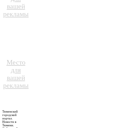
вашей
рекламы
Место
для
вашей
рекламы
Тюменский
городской
портал.
Новости в
Тюмени.