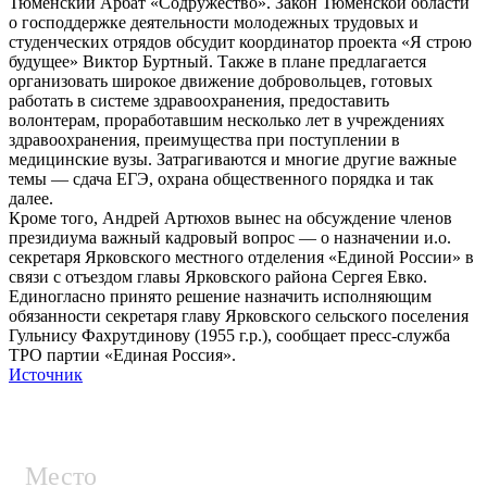
Тюменский Арбат «Содружество». Закон Тюменской области
о господдержке деятельности молодежных трудовых и
студенческих отрядов обсудит координатор проекта «Я строю
будущее» Виктор Буртный. Также в плане предлагается
организовать широкое движение добровольцев, готовых
работать в системе здравоохранения, предоставить
волонтерам, проработавшим несколько лет в учреждениях
здравоохранения, преимущества при поступлении в
медицинские вузы. Затрагиваются и многие другие важные
темы — сдача ЕГЭ, охрана общественного порядка и так
далее.
Кроме того, Андрей Артюхов вынес на обсуждение членов
президиума важный кадровый вопрос — о назначении и.о.
секретаря Ярковского местного отделения «Единой России» в
связи с отъездом главы Ярковского района Сергея Евко.
Единогласно принято решение назначить исполняющим
обязанности секретаря главу Ярковского сельского поселения
Гульнису Фахрутдинову (1955 г.р.), сообщает пресс-служба
ТРО партии «Единая Россия».
Источник
Место