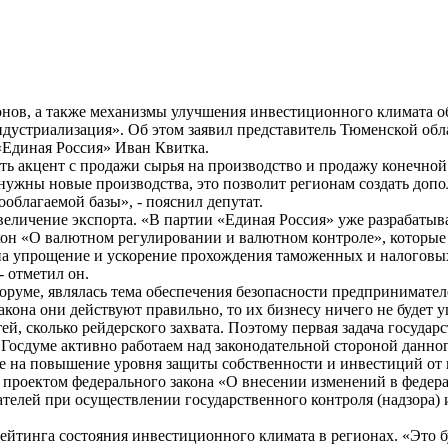
нов, а также механизмы улучшения инвестиционного климата о
устриализация». Об этом заявил представитель Тюменской обл
«Единая Россия» Иван Квитка.
ать акцент с продажи сырья на производство и продажу конечно
 нужны новые производства, это позволит регионам создать доп
ооблагаемой базы», - пояснил депутат.
еличение экспорта. «В партии «Единая Россия» уже разрабатыв
кон «О валютном регулировании и валютном контроле», которые
 на упрощение и ускорение прохождения таможенных и налоговы
 отметил он.
оруме, являлась тема обеспечения безопасности предпринимате
акона они действуют правильно, то их бизнесу ничего не будет у
, сколько рейдерского захвата. Поэтому первая задача государс
Госдуме активно работаем над законодательной стороной данног
ые на повышение уровня защиты собственности и инвестиций от
ад проектом федерального закона «О внесении изменений в федер
елей при осуществлении государственного контроля (надзора) 
рейтинга состояния инвестиционного климата в регионах. «Это б