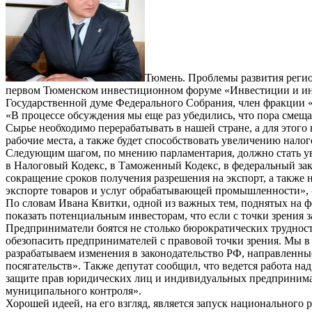
Тюмень. Проблемы развития регио
первом Тюменском инвестиционном форуме «Инвестиции и инд
Государственной думе Федерального Собрания, член фракции 
«В процессе обсуждения мы еще раз убедились, что пора смещ
Сырье необходимо перерабатывать в нашей стране, а для этого
рабочие места, а также будет способствовать увеличению налог
Следующим шагом, по мнению парламентария, должно стать ув
в Налоговый Кодекс, в Таможенный Кодекс, в федеральный за
сокращение сроков получения разрешения на экспорт, а также
экспорте товаров и услуг обрабатывающей промышленности», -
По словам Ивана Квитки, одной из важных тем, поднятых на ф
показать потенциальным инвесторам, что если с точки зрения з
Предприниматели боятся не столько бюрократических трудностей
обезопасить предпринимателей с правовой точки зрения. Мы в 
разрабатываем изменения в законодательство РФ, направленн
посягательств». Также депутат сообщил, что ведется работа н
защите прав юридических лиц и индивидуальных предпринимат
муниципального контроля».
Хорошей идеей, на его взгляд, является запуск национального 