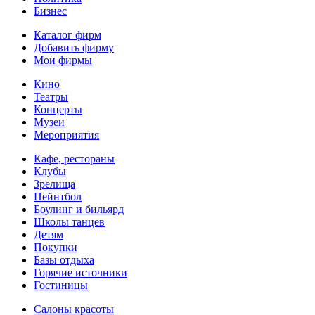
Бизнес
Каталог фирм
Добавить фирму
Мои фирмы
Кино
Театры
Концерты
Музеи
Мероприятия
Кафе, рестораны
Клубы
Зрелища
Пейнтбол
Боулинг и бильярд
Школы танцев
Детям
Покупки
Базы отдыха
Горячие источники
Гостиницы
Салоны красоты