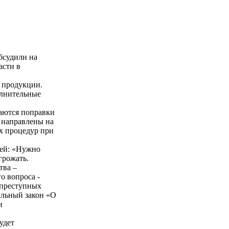
бсудили на
асти в
й продукции.
олнительные
аются поправки
 направлены на
х процедур при
лей: «Нужно
грожать.
тва –
о вопроса -
 преступных
альный закон «О
и
удет