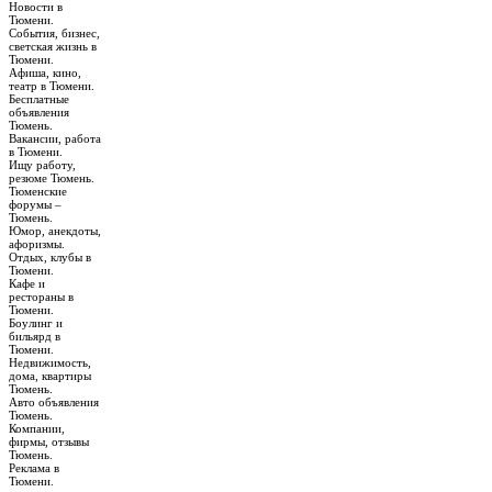
Новости в
Тюмени.
События, бизнес,
светская жизнь в
Тюмени.
Афиша, кино,
театр в Тюмени.
Бесплатные
объявления
Тюмень.
Вакансии, работа
в Тюмени.
Ищу работу,
резюме Тюмень.
Тюменские
форумы –
Тюмень.
Юмор, анекдоты,
афоризмы.
Отдых, клубы в
Тюмени.
Кафе и
рестораны в
Тюмени.
Боулинг и
бильярд в
Тюмени.
Недвижимость,
дома, квартиры
Тюмень.
Авто объявления
Тюмень.
Компании,
фирмы, отзывы
Тюмень.
Реклама в
Тюмени.