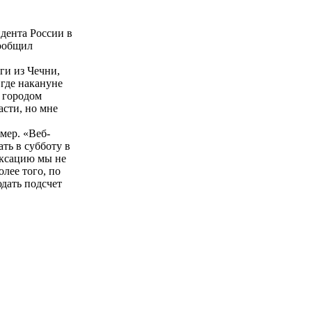
дента России в
сообщил
ги из Чечни,
 где накануне
 городом
асти, но мне
мер. «Веб-
ть в субботу в
иксацию мы не
лее того, по
дать подсчет