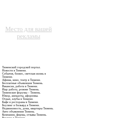
Место для вашей
рекламы
Тюменский городской портал.
Новости в Тюмени.
События, бизнес, светская жизнь в
Тюмени.
Афиша, кино, театр в Тюмени.
Бесплатные объявления Тюмень.
Вакансии, работа в Тюмени.
Ищу работу, резюме Тюмень.
Тюменские форумы – Тюмень.
Юмор, анекдоты, афоризмы.
Отдых, клубы в Тюмени.
Кафе и рестораны в Тюмени.
Боулинг и бильярд в Тюмени.
Недвижимость, дома, квартиры Тюмень.
Авто объявления Тюмень.
Компании, фирмы, отзывы Тюмень.
Реклама в Тюмени.