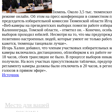
Тюмень. Около 3,5 тыс. тюменских
режиме онлайн. Об этом на пресс-конференции в совместном 
председатель избирательной комиссии Тюменской области Иго
«Веб-камеры на президентских выборах помогли работе избира
Калининграда, Томской области, - отметил он. - Конечно, осо
выборов проходил юбилей. Несмотря на то, что мы предупрежд
позитивно настроенных людей, которые умеют не только работа
кажется, тюменцы танцевали лучше».
Игорь Халин добавил, что членам участковых избирательных к
камеры включались дистанционно, облизбирком к их работе не 
18 часов, сбоев трансляции не было. В процессе выборов ник
получили. На всех участках присутствовали таблички, предупре
регламенту камеры должны были отключить в 20 часов, в реги
голосов в прямом эфире».
Источник
Место для вашей
рекламы