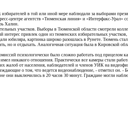
 избирателей в той или иной мере наблюдали за выборами прези
пресс-центре агентств «Тюменская линия» и «Интерфакс-Урал» 
рь Халин.
тельных участков. Выборы в Тюменской области смотрели колле
бый интерес привлек один из тюменских избирательных участков,
али юбиляра, картинка широко разошлась в Рунете. Тюмень стал
ть, но и отдыхать. Аналогичная ситуация была в Кировской обл
омиссий психологически было сложно работать под прицелом ка
имел никакого отношения. Практически все камеры стали работа
аких жалоб от населения, наблюдателей и членов УИК на видеоф
ждающие о том, что ведется видеонаблюдение, - отметил он. - Бо
оне они выключились в 20 часов 30 минут. Граждане могли наблю