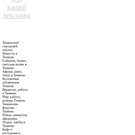
вашей
рекламы
Тюменский
городской
портал.
Новости в
Тюмени.
События, бизнес,
светская жизнь в
Тюмени.
Афиша, кино,
театр в Тюмени.
Бесплатные
объявления
Тюмень.
Вакансии, работа
в Тюмени.
Ищу работу,
резюме Тюмень.
Тюменские
форумы –
Тюмень.
Юмор, анекдоты,
афоризмы.
Отдых, клубы в
Тюмени.
Кафе и
рестораны в