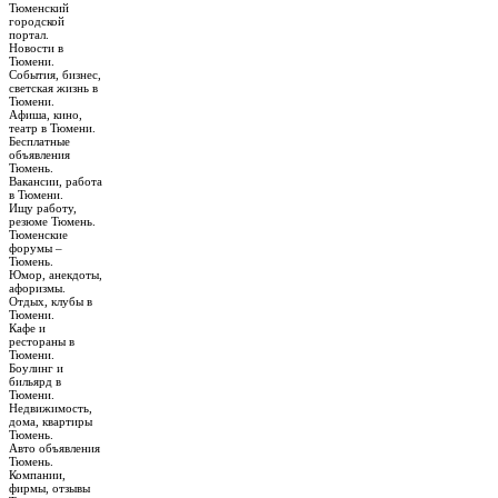
Тюменский
городской
портал.
Новости в
Тюмени.
События, бизнес,
светская жизнь в
Тюмени.
Афиша, кино,
театр в Тюмени.
Бесплатные
объявления
Тюмень.
Вакансии, работа
в Тюмени.
Ищу работу,
резюме Тюмень.
Тюменские
форумы –
Тюмень.
Юмор, анекдоты,
афоризмы.
Отдых, клубы в
Тюмени.
Кафе и
рестораны в
Тюмени.
Боулинг и
бильярд в
Тюмени.
Недвижимость,
дома, квартиры
Тюмень.
Авто объявления
Тюмень.
Компании,
фирмы, отзывы