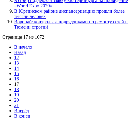
ЮТэйр поддержал заявку Екатеринбурга на проведение
«World Expo 2020»
В Юргинском районе диспансеризацию прошли более
тысячи человек
Воропай: контроль за подрядчиками по ремонту сетей в
Тюмени строгий
Страница 17 из 1072
В начало
Назад
12
13
14
15
16
17
18
19
20
21
Вперёд
В конец