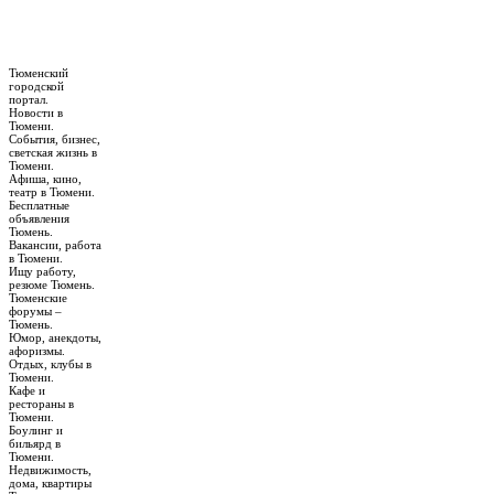
Тюменский
городской
портал.
Новости в
Тюмени.
События, бизнес,
светская жизнь в
Тюмени.
Афиша, кино,
театр в Тюмени.
Бесплатные
объявления
Тюмень.
Вакансии, работа
в Тюмени.
Ищу работу,
резюме Тюмень.
Тюменские
форумы –
Тюмень.
Юмор, анекдоты,
афоризмы.
Отдых, клубы в
Тюмени.
Кафе и
рестораны в
Тюмени.
Боулинг и
бильярд в
Тюмени.
Недвижимость,
дома, квартиры