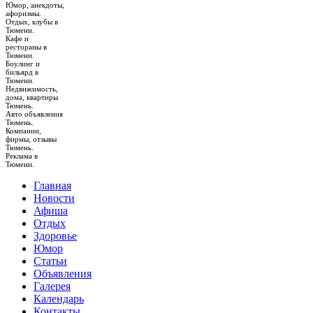
Юмор, анекдоты,
афоризмы.
Отдых, клубы в
Тюмени.
Кафе и
рестораны в
Тюмени.
Боулинг и
бильярд в
Тюмени.
Недвижимость,
дома, квартиры
Тюмень.
Авто объявления
Тюмень.
Компании,
фирмы, отзывы
Тюмень.
Реклама в
Тюмени.
Главная
Новости
Афиша
Отдых
Здоровье
Юмор
Статьи
Объявления
Галерея
Календарь
Контакты