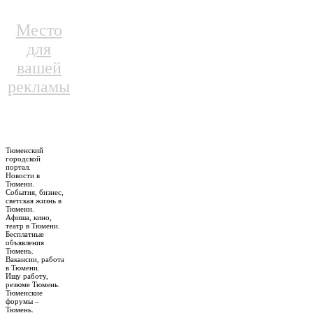
Место
для
вашей
рекламы
Тюменский
городской
портал.
Новости в
Тюмени.
События, бизнес,
светская жизнь в
Тюмени.
Афиша, кино,
театр в Тюмени.
Бесплатные
объявления
Тюмень.
Вакансии, работа
в Тюмени.
Ищу работу,
резюме Тюмень.
Тюменские
форумы –
Тюмень.