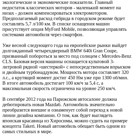
экологические и экономические показатели. Главный
недостаток классических моторов - маленький момент на
низах - должен компенсироваться электромотором.
Предполагаемый расход гибрида в городском режиме будет
составлять 5,7 л/100 км. В списке оснащения машин
присутствует опция MyFord Mobile, позволяющая управлять
системами автомобиля через смартфон.
Уже весной следующего года на европейские рынки выйдет
долгожданный четырехдверный BMW 640i Gran Coupe,
призванный побороться за место под солнцем с Mercedes-Benz
CLS. Базовая версия машины оснащается культовой 3-
литровой рядной «шестеркой» с непосредственным впрыском
и двойным турбонаддувом. Мощность мотора составляет 320
л.с., а крутящий момент достиг 450 Нм уже при 1300 об/мин.
В итоге автомобиль достигает 100 км/ч за 5,4 с, а
максимальная скорость ограничена на уровне 250 км/ч.
В сентябре 2012 года на Парижском автосалоне должна
дебютировать новая Mazda6. Автомобиль значительно
преобразится внешне и ознаменует собой переход к новой
линии дизайна компании. О том, как будет выглядеть
японская красавица из Хиросимы, можно судить на примере
концепта Takeri. Новый автомобиль обещает быть одним из
самых стильных в мире.