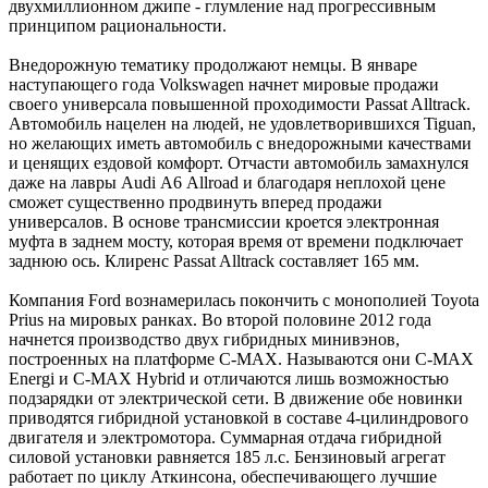
двухмиллионном джипе - глумление над прогрессивным
принципом рациональности.
Внедорожную тематику продолжают немцы. В январе
наступающего года Volkswagen начнет мировые продажи
своего универсала повышенной проходимости Passat Alltrack.
Автомобиль нацелен на людей, не удовлетворившихся Tiguan,
но желающих иметь автомобиль с внедорожными качествами
и ценящих ездовой комфорт. Отчасти автомобиль замахнулся
даже на лавры Audi А6 Allroad и благодаря неплохой цене
сможет существенно продвинуть вперед продажи
универсалов. В основе трансмиссии кроется электронная
муфта в заднем мосту, которая время от времени подключает
заднюю ось. Клиренс Passat Alltrack составляет 165 мм.
Компания Ford вознамерилась покончить с монополией Toyota
Prius на мировых ранках. Во второй половине 2012 года
начнется производство двух гибридных минивэнов,
построенных на платформе С-МAX. Называются они С-МAX
Energi и С-МAX Hybrid и отличаются лишь возможностью
подзарядки от электрической сети. В движение обе новинки
приводятся гибридной установкой в составе 4-цилиндрового
двигателя и электромотора. Суммарная отдача гибридной
силовой установки равняется 185 л.с. Бензиновый агрегат
работает по циклу Аткинсона, обеспечивающего лучшие