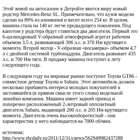
Этой зимой на автосалоне в Детройте явится миру новый
родстер Mercedes-Benz SL. Примечательно, что кузов модели
сделан на 89% из алюминия и весит всего 254 кг. В целом,
машина стала на 140 кг легче предыдущего поколения. Под
капотом у родстера будут ставиться два двигателя. Первый это
6-цилиндровый V-образный атмосферный агрегат рабочим
объемом 3,5 л, развивающий 306 л.с. и 370 Нм крутящего
момента. Второй мотор - V-образная «восьмерка» объемом 4,7
л с двойной системой турбонаддува. Двигатель развивает 435
л.с. и 700 Нм тяги. В продажу машина поступит к лету
следующего года.
В следующем году на мировые рынки поступит Toyota GT86 -
совместное детище Toyota и Subaru. Этот автомобиль должен
несколько прибавить интереса молодых покупателей к
застоявшейся (в прямом смысле этого слова) модельной
линейки компании. Машина имеет задний привод и
поперечно расположенный 2-литровый оппозитный
двигатель Subaru, выдающий 200 л.с. и 205 Нм крутящего
момента. Двигатель очень высокооборотистый - пик
характеристик у него наблюдается на 7000 об/мин.
источник:
http://www.rbcdaily.ru/2011/12/31/cnews/562949982437288