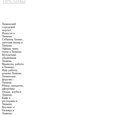
рекламы
Тюменский
городской
портал.
Новости в
Тюмени.
События, бизнес,
светская жизнь в
Тюмени.
Афиша, кино,
театр в Тюмени.
Бесплатные
объявления
Тюмень.
Вакансии, работа
в Тюмени.
Ищу работу,
резюме Тюмень.
Тюменские
форумы –
Тюмень.
Юмор, анекдоты,
афоризмы.
Отдых, клубы в
Тюмени.
Кафе и
рестораны в
Тюмени.
Боулинг и
бильярд в
Тюмени.