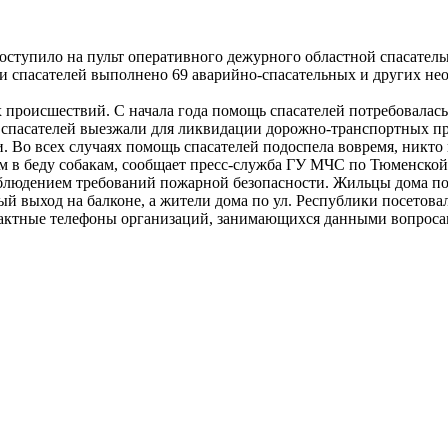
оступило на пульт оперативного дежурного областной спасател
ами спасателей выполнено 69 аварийно-спасательных и других не
 происшествий. С начала года помощь спасателей потребовалас
и спасателей выезжали для ликвидации дорожно-транспортных п
. Во всех случаях помощь спасателей подоспела вовремя, никто 
м в беду собакам, сообщает пресс-служба ГУ МЧС по Тюменской
облюдением требований пожарной безопасности. Жильцы дома по 
й выход на балконе, а жители дома по ул. Республики посетова
актные телефоны организаций, занимающихся данными вопроса