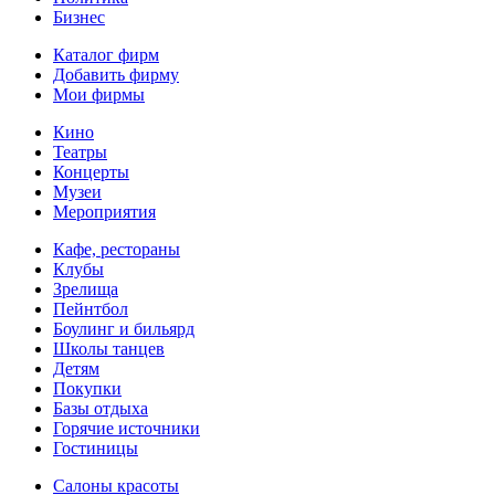
Бизнес
Каталог фирм
Добавить фирму
Мои фирмы
Кино
Театры
Концерты
Музеи
Мероприятия
Кафе, рестораны
Клубы
Зрелища
Пейнтбол
Боулинг и бильярд
Школы танцев
Детям
Покупки
Базы отдыха
Горячие источники
Гостиницы
Салоны красоты