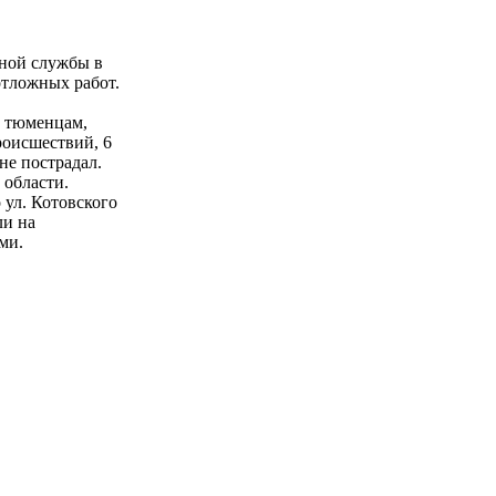
ьной службы в
отложных работ.
ь тюменцам,
роисшествий, 6
не пострадал.
 области.
ул. Котовского
ли на
ми.