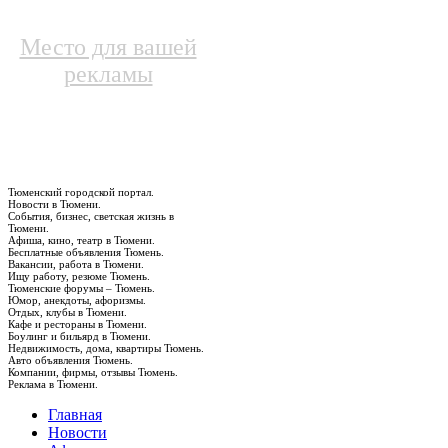
Место для вашей
рекламы
Тюменский городской портал.
Новости в Тюмени.
События, бизнес, светская жизнь в
Тюмени.
Афиша, кино, театр в Тюмени.
Бесплатные объявления Тюмень.
Вакансии, работа в Тюмени.
Ищу работу, резюме Тюмень.
Тюменские форумы – Тюмень.
Юмор, анекдоты, афоризмы.
Отдых, клубы в Тюмени.
Кафе и рестораны в Тюмени.
Боулинг и бильярд в Тюмени.
Недвижимость, дома, квартиры Тюмень.
Авто объявления Тюмень.
Компании, фирмы, отзывы Тюмень.
Реклама в Тюмени.
Главная
Новости