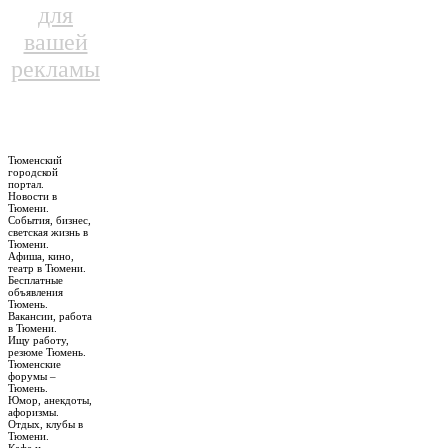
для
вашей
рекламы
Тюменский
городской
портал.
Новости в
Тюмени.
События, бизнес,
светская жизнь в
Тюмени.
Афиша, кино,
театр в Тюмени.
Бесплатные
объявления
Тюмень.
Вакансии, работа
в Тюмени.
Ищу работу,
резюме Тюмень.
Тюменские
форумы –
Тюмень.
Юмор, анекдоты,
афоризмы.
Отдых, клубы в
Тюмени.