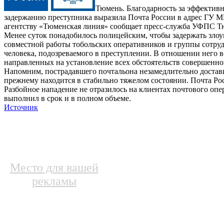
Тюмень. Благодарность за эффективн
задержанию преступника выразила Почта России в адрес ГУ М
агентству «Тюменская линия» сообщает пресс-служба УФПС Т
Менее суток понадобилось полицейским, чтобы задержать злоу
совместной работы тобольских оперативников и группы сотруд
человека, подозреваемого в преступлении. В отношении него в
направленных на установление всех обстоятельств совершенно
Напомним, пострадавшего почтальона незамедлительно достави
прежнему находится в стабильно тяжелом состоянии. Почта Росс
Разбойное нападение не отразилось на клиентах почтового оп
выполнил в срок и в полном объеме.
Источник
Место для вашей
рекламы