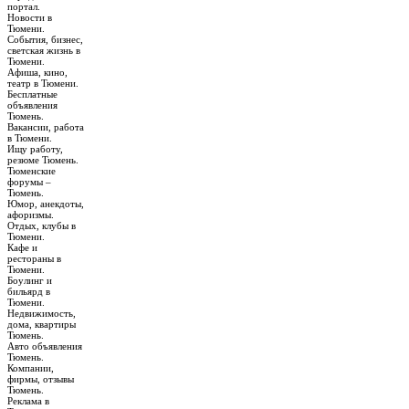
портал.
Новости в
Тюмени.
События, бизнес,
светская жизнь в
Тюмени.
Афиша, кино,
театр в Тюмени.
Бесплатные
объявления
Тюмень.
Вакансии, работа
в Тюмени.
Ищу работу,
резюме Тюмень.
Тюменские
форумы –
Тюмень.
Юмор, анекдоты,
афоризмы.
Отдых, клубы в
Тюмени.
Кафе и
рестораны в
Тюмени.
Боулинг и
бильярд в
Тюмени.
Недвижимость,
дома, квартиры
Тюмень.
Авто объявления
Тюмень.
Компании,
фирмы, отзывы
Тюмень.
Реклама в